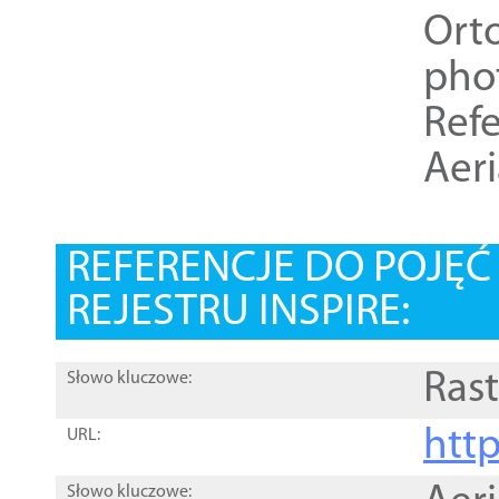
Ort
pho
Refe
Aer
REFERENCJE DO POJĘ
REJESTRU INSPIRE:
Rast
Słowo kluczowe:
htt
URL:
Słowo kluczowe: