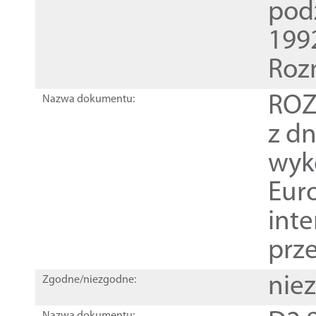
pod
1992
Roz
ROZ
Nazwa dokumentu:
z dn
wyk
Euro
inte
prz
nie
Zgodne/niezgodne: