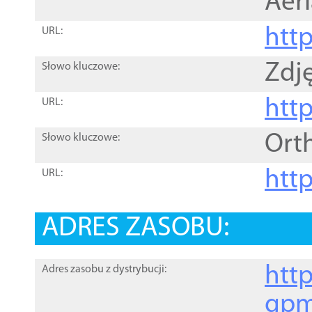
Aer
htt
URL:
Zdję
Słowo kluczowe:
htt
URL:
Ort
Słowo kluczowe:
http
URL:
ADRES ZASOBU:
http
Adres zasobu z dystrybucji:
gpm