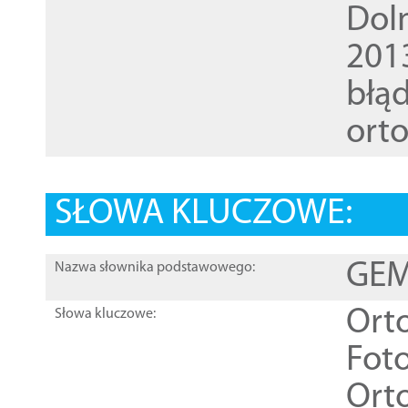
Dol
201
błąd
ort
SŁOWA KLUCZOWE:
GEME
Nazwa słownika podstawowego:
Ort
Słowa kluczowe:
Foto
Ort