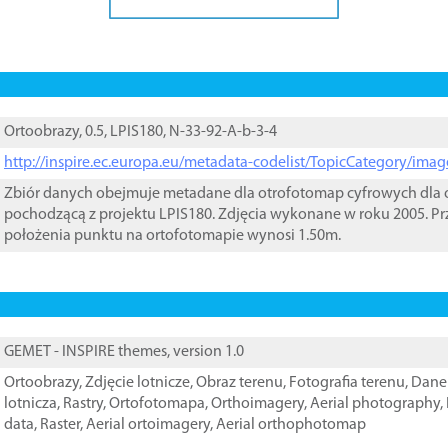
Ortoobrazy, 0.5, LPIS180, N-33-92-A-b-3-4
http://inspire.ec.europa.eu/metadata-codelist/TopicCategory/im
Zbiór danych obejmuje metadane dla otrofotomap cyfrowych dla o
pochodzącą z projektu LPIS180. Zdjęcia wykonane w roku 2005. Pr
położenia punktu na ortofotomapie wynosi 1.50m.
GEMET - INSPIRE themes, version 1.0
Ortoobrazy
,
Zdjęcie lotnicze
,
Obraz terenu
,
Fotografia terenu
,
Dane 
lotnicza
,
Rastry
,
Ortofotomapa
,
Orthoimagery
,
Aerial photography
,
data
,
Raster
,
Aerial ortoimagery
,
Aerial orthophotomap