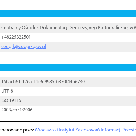
Centralny Ośrodek Dokumentacji Geodezyjnej i Kartograficznej w
+48225322501
codgik@codgik.gov.pl
150acb61-176a-11e6-9985-b870f44b6730
UTF-8
ISO 19115
2003/cor.1:2006
enerowane przez
Wrocławski Instytut Zastosowań Informacji Przestrz