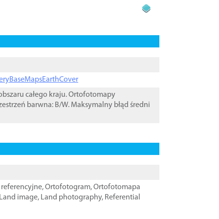
ageryBaseMapsEarthCover
bszaru całego kraju. Ortofotomapy
zestrzeń barwna: B/W. Maksymalny błąd średni
referencyjne
,
Ortofotogram
,
Ortofotomapa
Land image
,
Land photography
,
Referential