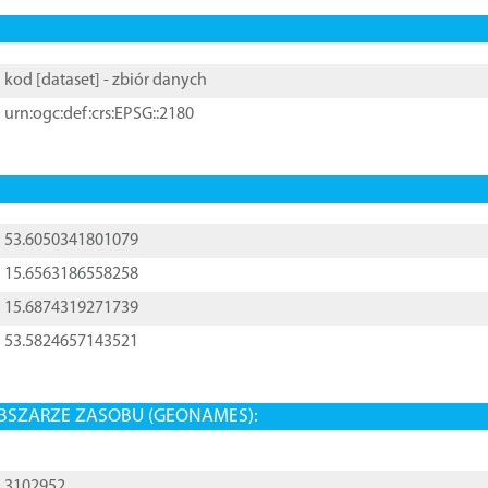
kod [
dataset
] - zbiór danych
urn:ogc:def:crs:EPSG::2180
53.6050341801079
15.6563186558258
15.6874319271739
53.5824657143521
BSZARZE ZASOBU (GEONAMES):
3102952