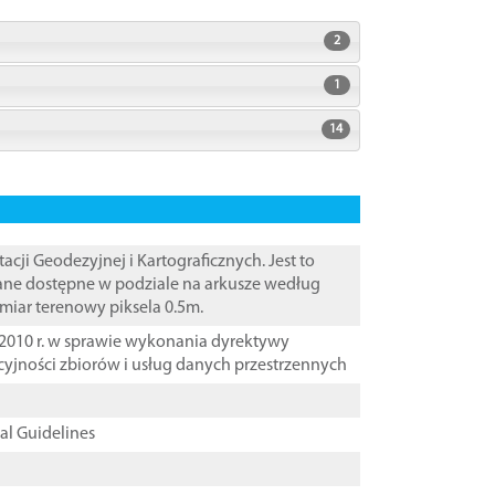
2
1
14
i Geodezyjnej i Kartograficznych. Jest to
Dane dostępne w podziale na arkusze według
zmiar terenowy piksela 0.5m.
2010 r. w sprawie wykonania dyrektywy
cyjności zbiorów i usług danych przestrzennych
cal Guidelines