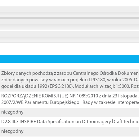
Zbiory danych pochodzą z zasobu Centralnego Ośrodka Dokumentacj
zbiór danych powstały w ramach projektu LPIS180, w roku 2005. 
godeł dla układu 1992 (EPSG:2180). Moduł archiwizacji: 1:5000. Ro
ROZPORZĄDZENIE KOMISJI (UE) NR 1089/2010 z dnia 23 listopada 
2007/2/WE Parlamentu Europejskiego i Rady w zakresie interopera
niezgodny
D2.8.III.3 INSPIRE Data Specification on Orthoimagery ֠Draft Techni
niezgodny