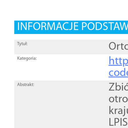
INFORMACJE PODSTA
Orto
Tytuł:
http
Kategoria:
cod
Zbi
Abstrakt:
otr
kra
LPI