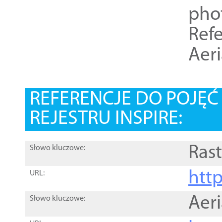
pho
Refe
Aer
REFERENCJE DO POJĘ
REJESTRU INSPIRE:
Rast
Słowo kluczowe:
htt
URL:
Aer
Słowo kluczowe: