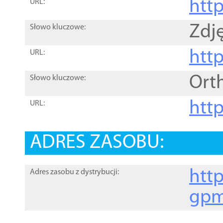
htt
URL:
Zdję
Słowo kluczowe:
htt
URL:
Ort
Słowo kluczowe:
http
URL:
ADRES ZASOBU:
http
Adres zasobu z dystrybucji:
gpm