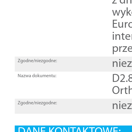
z dn
wyk
Euro
inte
prz
nie
Zgodne/niezgodne:
D2.8
Nazwa dokumentu:
Orth
nie
Zgodne/niezgodne: