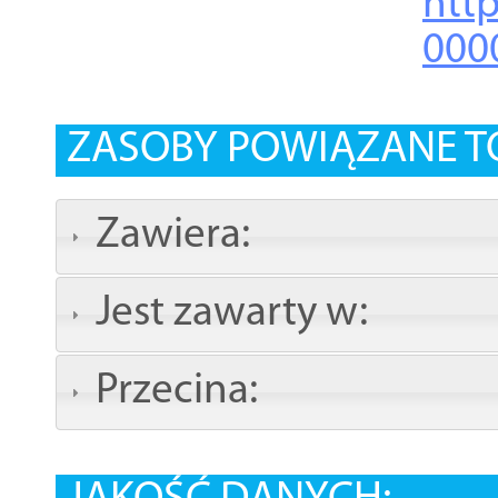
http
000
ZASOBY POWIĄZANE T
Zawiera:
Jest zawarty w:
Przecina: