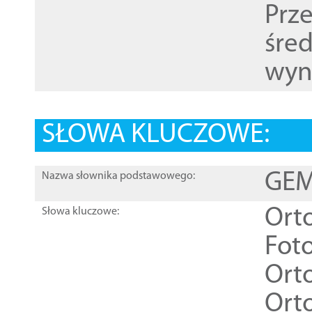
Prz
śre
wyn
SŁOWA KLUCZOWE:
GEME
Nazwa słownika podstawowego:
Ort
Słowa kluczowe:
Foto
Ort
Ort