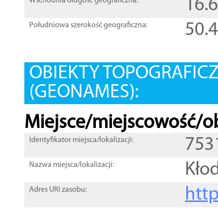
16.
Wschodnia długość geograficzna:
50.
Południowa szerokość geograficzna:
OBIEKTY TOPOGRAFIC
(GEONAMES):
Miejsce/miejscowość/ob
753
Identyfikator miejsca/lokalizacji:
Kło
Nazwa miejsca/lokalizacji:
htt
Adres URI zasobu: