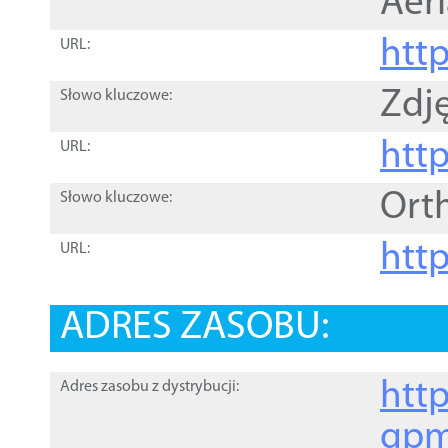
Aer
htt
URL:
Zdję
Słowo kluczowe:
htt
URL:
Ort
Słowo kluczowe:
http
URL:
ADRES ZASOBU:
http
Adres zasobu z dystrybucji:
gpm