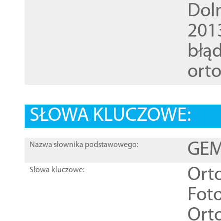
Dol
201
błąd
ort
SŁOWA KLUCZOWE:
GEME
Nazwa słownika podstawowego:
Ort
Słowa kluczowe:
Foto
Ort