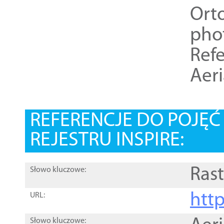
Ort
pho
Refe
Aer
REFERENCJE DO POJĘ
REJESTRU INSPIRE:
Rast
Słowo kluczowe:
htt
URL:
Słowo kluczowe: