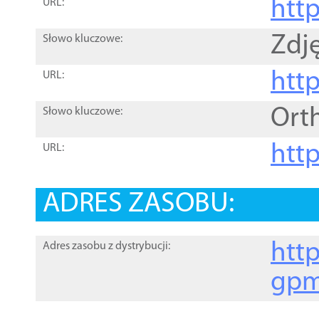
htt
URL:
Zdję
Słowo kluczowe:
htt
URL:
Ort
Słowo kluczowe:
http
URL:
ADRES ZASOBU:
http
Adres zasobu z dystrybucji:
gpm