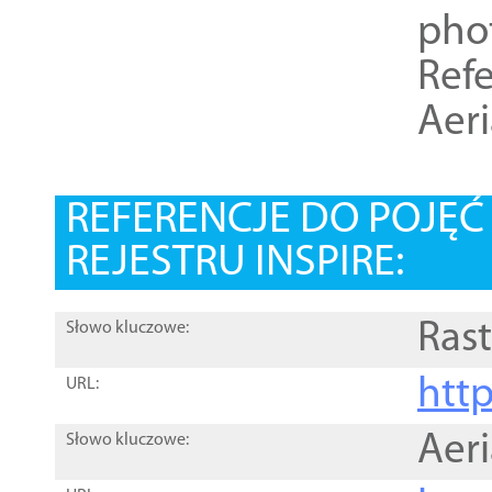
pho
Refe
Aer
REFERENCJE DO POJĘ
REJESTRU INSPIRE:
Rast
Słowo kluczowe:
htt
URL:
Aer
Słowo kluczowe: