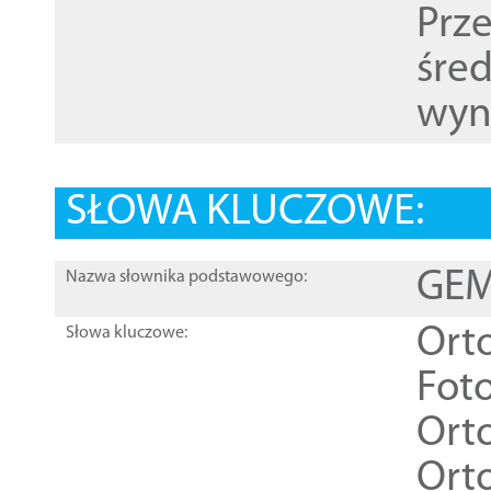
Prz
śre
wyn
SŁOWA KLUCZOWE:
GEME
Nazwa słownika podstawowego:
Ort
Słowa kluczowe:
Foto
Ort
Ort