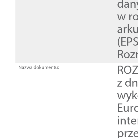
dan
w r
ark
(EPS
Roz
ROZ
Nazwa dokumentu:
z dn
wyk
Euro
inte
prz