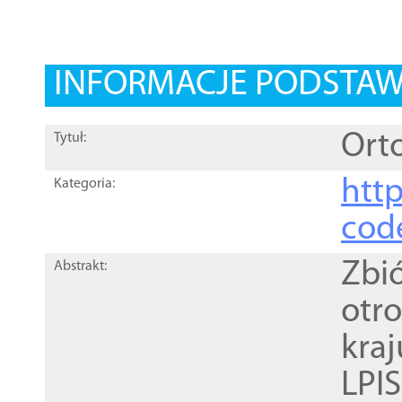
INFORMACJE PODSTA
Orto
Tytuł:
http
Kategoria:
cod
Zbi
Abstrakt:
otr
kra
LPI