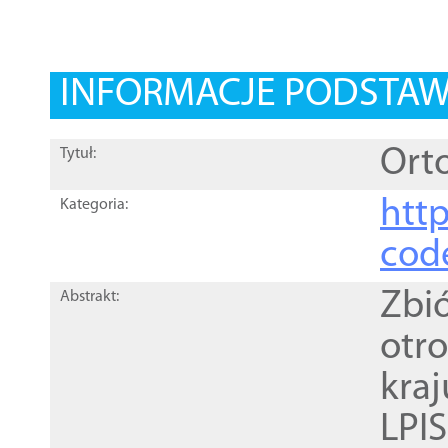
INFORMACJE PODSTA
Orto
Tytuł:
http
Kategoria:
cod
Zbi
Abstrakt:
otr
kra
LPI