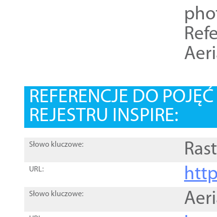
pho
Refe
Aer
REFERENCJE DO POJĘ
REJESTRU INSPIRE:
Rast
Słowo kluczowe:
htt
URL:
Aer
Słowo kluczowe: