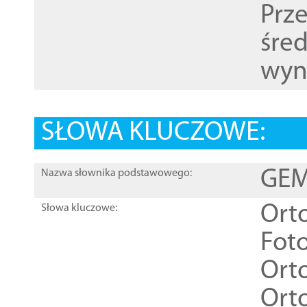
Prz
śre
wyn
SŁOWA KLUCZOWE:
GEME
Nazwa słownika podstawowego:
Ort
Słowa kluczowe:
Foto
Ort
Ort