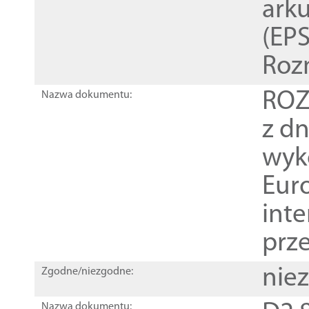
ark
(EPS
Roz
ROZ
Nazwa dokumentu:
z dn
wyk
Euro
inte
prz
nie
Zgodne/niezgodne:
Nazwa dokumentu: