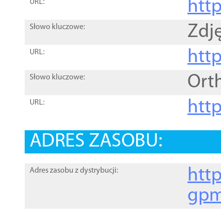
htt
URL:
Zdję
Słowo kluczowe:
htt
URL:
Ort
Słowo kluczowe:
http
URL:
ADRES ZASOBU:
http
Adres zasobu z dystrybucji:
gpm