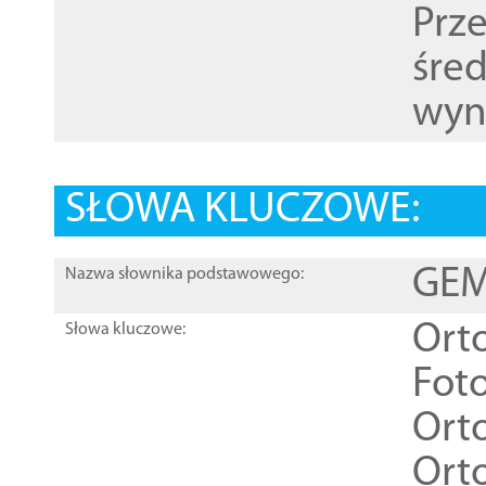
Prz
śre
wyn
SŁOWA KLUCZOWE:
GEME
Nazwa słownika podstawowego:
Ort
Słowa kluczowe:
Foto
Ort
Ort