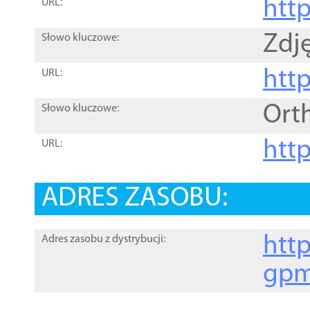
htt
URL:
Zdję
Słowo kluczowe:
htt
URL:
Ort
Słowo kluczowe:
http
URL:
ADRES ZASOBU:
http
Adres zasobu z dystrybucji:
gpm