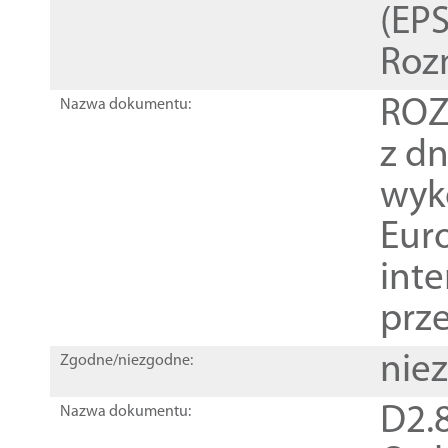
(EPS
Roz
ROZ
Nazwa dokumentu:
z dn
wyk
Euro
inte
prz
nie
Zgodne/niezgodne:
D2.8
Nazwa dokumentu: