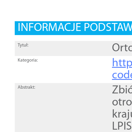
INFORMACJE PODSTA
Orto
Tytuł:
http
Kategoria:
cod
Zbi
Abstrakt:
otr
kra
LPI