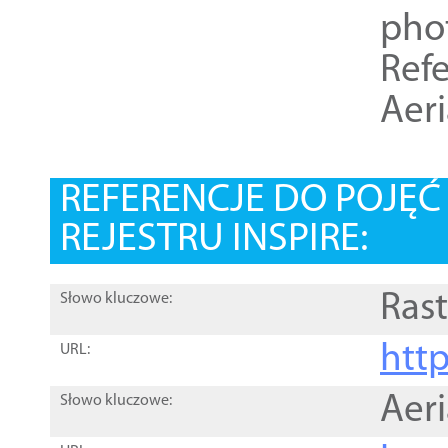
pho
Refe
Aer
REFERENCJE DO POJĘ
REJESTRU INSPIRE:
Rast
Słowo kluczowe:
htt
URL:
Aer
Słowo kluczowe: