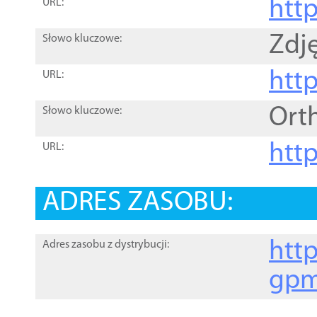
htt
URL:
Zdję
Słowo kluczowe:
htt
URL:
Ort
Słowo kluczowe:
http
URL:
ADRES ZASOBU:
http
Adres zasobu z dystrybucji:
gpm