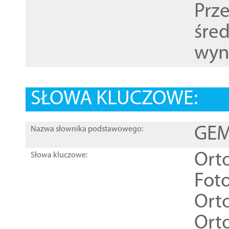
Prz
śre
wyn
SŁOWA KLUCZOWE:
GEME
Nazwa słownika podstawowego:
Ort
Słowa kluczowe:
Foto
Ort
Ort