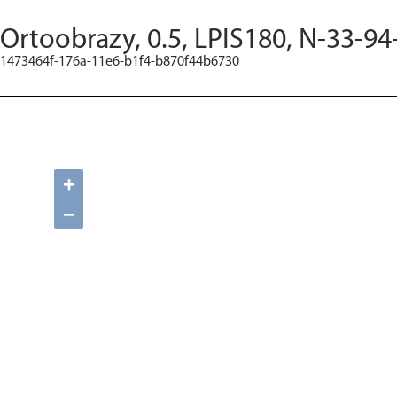
Ortoobrazy, 0.5, LPIS180, N-33-94
1473464f-176a-11e6-b1f4-b870f44b6730
+
−