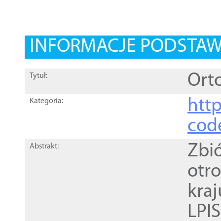
INFORMACJE PODSTA
Orto
Tytuł:
http
Kategoria:
cod
Zbi
Abstrakt:
otr
kra
LPI