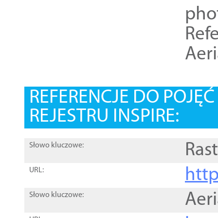
pho
Refe
Aer
REFERENCJE DO POJĘ
REJESTRU INSPIRE:
Rast
Słowo kluczowe:
htt
URL:
Aer
Słowo kluczowe: