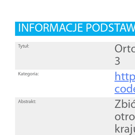
INFORMACJE PODSTA
Orto
Tytuł:
3
http
Kategoria:
cod
Zbi
Abstrakt:
otr
kra