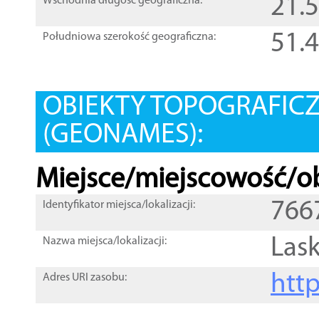
21.
Wschodnia długość geograficzna:
51.
Południowa szerokość geograficzna:
OBIEKTY TOPOGRAFIC
(GEONAMES):
Miejsce/miejscowość/ob
766
Identyfikator miejsca/lokalizacji:
Lask
Nazwa miejsca/lokalizacji:
htt
Adres URI zasobu: