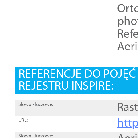
Ort
pho
Refe
Aer
REFERENCJE DO POJĘ
REJESTRU INSPIRE:
Rast
Słowo kluczowe:
htt
URL:
Słowo kluczowe: