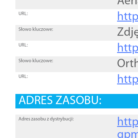
Aer
htt
URL:
Zdję
Słowo kluczowe:
htt
URL:
Ort
Słowo kluczowe:
http
URL:
ADRES ZASOBU:
http
Adres zasobu z dystrybucji:
gpm