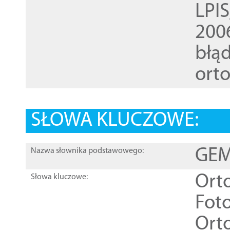
LPI
200
błąd
ort
SŁOWA KLUCZOWE:
GEME
Nazwa słownika podstawowego:
Ort
Słowa kluczowe:
Foto
Ort