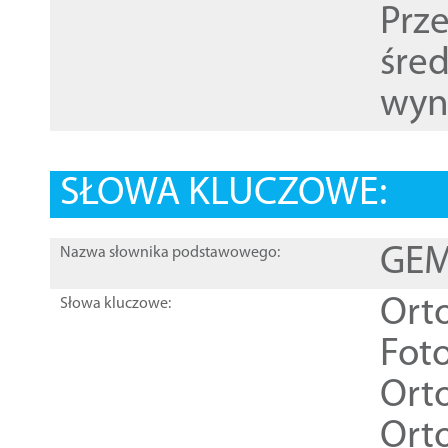
Prz
śre
wyn
SŁOWA KLUCZOWE:
GEME
Nazwa słownika podstawowego:
Ort
Słowa kluczowe:
Foto
Ort
Ort