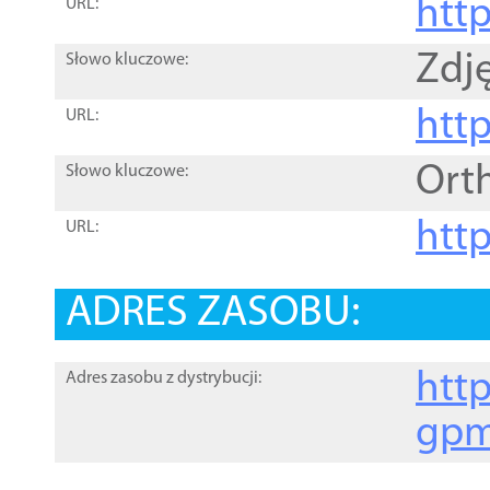
htt
URL:
Zdję
Słowo kluczowe:
htt
URL:
Ort
Słowo kluczowe:
http
URL:
ADRES ZASOBU:
http
Adres zasobu z dystrybucji:
gpm