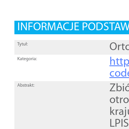
INFORMACJE PODSTA
Orto
Tytuł:
http
Kategoria:
cod
Zbi
Abstrakt:
otr
kra
LPI