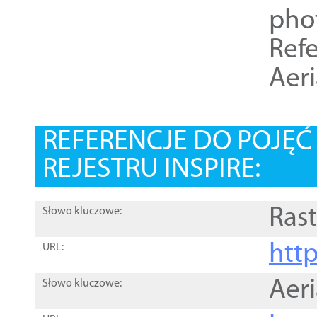
pho
Refe
Aer
REFERENCJE DO POJĘ
REJESTRU INSPIRE:
Rast
Słowo kluczowe:
htt
URL:
Aer
Słowo kluczowe: