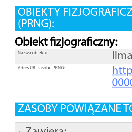
OBIEKTY FIZJOGRAFIC
(PRNG):
Obiekt fizjograficzny:
Ilm
Nazwa obiektu:
http
Adres URI zasobu PRNG:
000
ZASOBY POWIĄZANE T