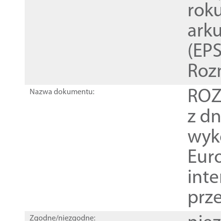
rok
ark
(EPS
Roz
ROZ
Nazwa dokumentu:
z dn
wyk
Euro
inte
prz
Zgodne/niezgodne: