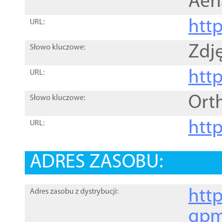
Aer
htt
URL:
Zdję
Słowo kluczowe:
htt
URL:
Ort
Słowo kluczowe:
http
URL:
ADRES ZASOBU:
http
Adres zasobu z dystrybucji:
gpm