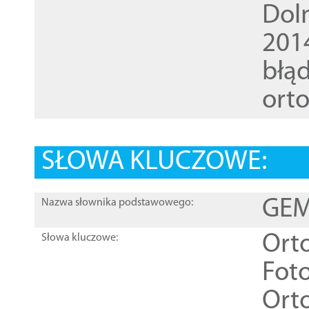
Dol
201
błąd
ort
SŁOWA KLUCZOWE:
GEME
Nazwa słownika podstawowego:
Ort
Słowa kluczowe:
Foto
Ort