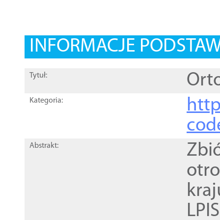
INFORMACJE PODSTA
Orto
Tytuł:
http
Kategoria:
cod
Zbi
Abstrakt:
otr
kra
LPI