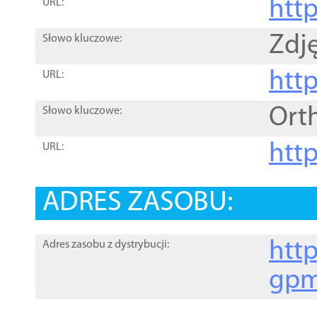
htt
URL:
Zdję
Słowo kluczowe:
htt
URL:
Ort
Słowo kluczowe:
http
URL:
ADRES ZASOBU:
http
Adres zasobu z dystrybucji:
gpm