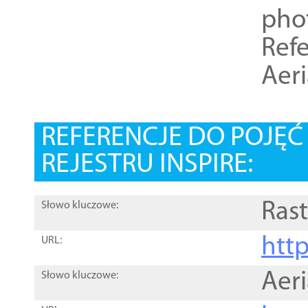
pho
Refe
Aer
REFERENCJE DO POJĘ
REJESTRU INSPIRE:
Rast
Słowo kluczowe:
htt
URL:
Aer
Słowo kluczowe: