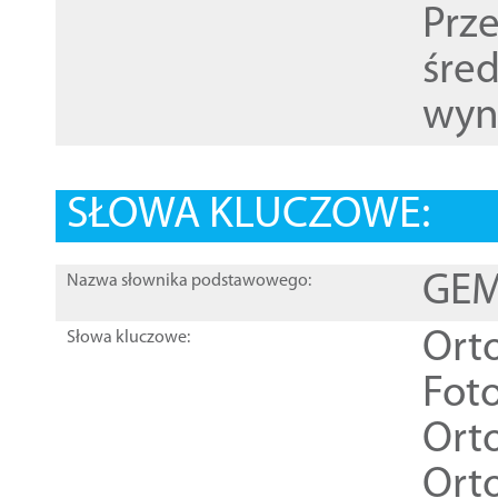
Prz
śre
wyn
SŁOWA KLUCZOWE:
GEME
Nazwa słownika podstawowego:
Ort
Słowa kluczowe:
Foto
Ort
Ort