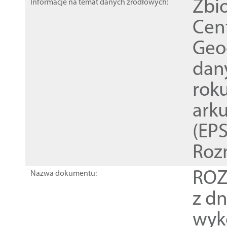
Zbi
Informacje na temat danych źródłowych:
Cen
Geod
dan
rok
ark
(EPS
Roz
ROZ
Nazwa dokumentu:
z dn
wyk