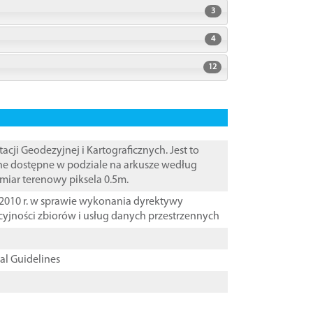
3
4
12
i Geodezyjnej i Kartograficznych. Jest to
ane dostępne w podziale na arkusze według
zmiar terenowy piksela 0.5m.
2010 r. w sprawie wykonania dyrektywy
cyjności zbiorów i usług danych przestrzennych
cal Guidelines