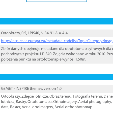
Ortoobrazy, 0.5, LPIS40, N-34-91-A-a-4-4
http://inspire.ec.europa.eu/metadata-codelist/TopicCategory/im
Zbiór danych obejmuje metadane dla otrofotomap cyfrowych dla o
pochodzącą z projektu LPIS40. Zdjęcia wykonane w roku 2010. Prz
położenia punktu na ortofotomapie wynosi 1.50m.
GEMET - INSPIRE themes, version 1.0
Ortoobrazy
,
Zdjęcie lotnicze
,
Obraz terenu
,
Fotografia terenu
,
Dane 
lotnicza
,
Rastry
,
Ortofotomapa
,
Orthoimagery
,
Aerial photography
,
data
,
Raster
,
Aerial ortoimagery
,
Aerial orthophotomap