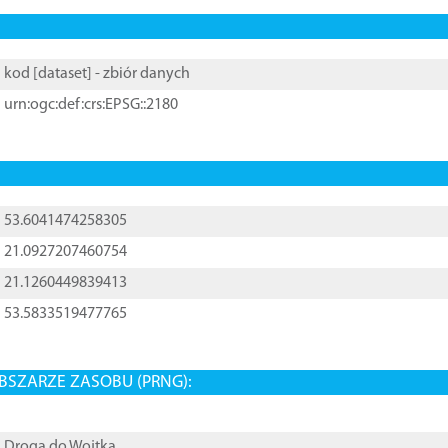
kod [
dataset
] - zbiór danych
urn:ogc:def:crs:EPSG::2180
53.6041474258305
21.0927207460754
21.1260449839413
53.5833519477765
BSZARZE ZASOBU (PRNG):
Droga do Wojtka