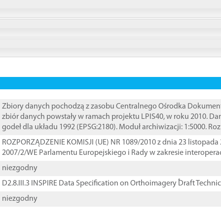
Zbiory danych pochodzą z zasobu Centralnego Ośrodka Dokumentacj
zbiór danych powstały w ramach projektu LPIS40, w roku 2010. D
godeł dla układu 1992 (EPSG:2180). Moduł archiwizacji: 1:5000. Ro
ROZPORZĄDZENIE KOMISJI (UE) NR 1089/2010 z dnia 23 listopada 
2007/2/WE Parlamentu Europejskiego i Rady w zakresie interopera
niezgodny
D2.8.III.3 INSPIRE Data Specification on Orthoimagery ֠Draft Techni
niezgodny