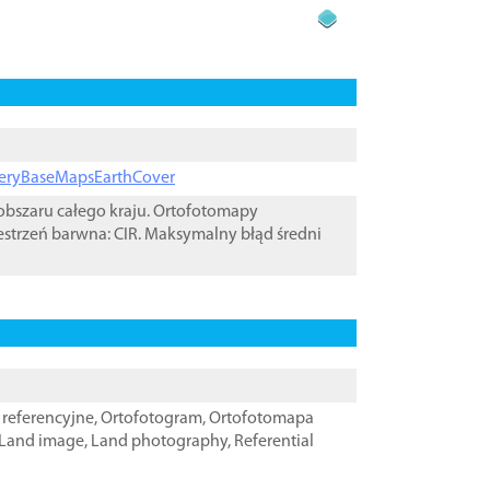
ageryBaseMapsEarthCover
bszaru całego kraju. Ortofotomapy
estrzeń barwna: CIR. Maksymalny błąd średni
referencyjne
,
Ortofotogram
,
Ortofotomapa
Land image
,
Land photography
,
Referential