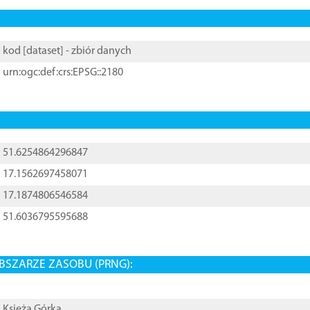
kod [
dataset
] - zbiór danych
urn:ogc:def:crs:EPSG::2180
51.6254864296847
17.1562697458071
17.1874806546584
51.6036795595688
BSZARZE ZASOBU (PRNG):
Księża Górka