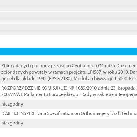
Zbiory danych pochodzą z zasobu Centralnego Ośrodka Dokumentacj
zbiór danych powstały w ramach projektu LPIS87, w roku 2010. D
godeł dla układu 1992 (EPSG:2180). Moduł archiwizacji: 1:5000. Ro
ROZPORZĄDZENIE KOMISJI (UE) NR 1089/2010 z dnia 23 listopada 
2007/2/WE Parlamentu Europejskiego i Rady w zakresie interopera
niezgodny
D2.8.III.3 INSPIRE Data Specification on Orthoimagery ֠Draft Techni
niezgodny