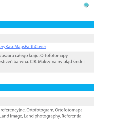
ageryBaseMapsEarthCover
bszaru całego kraju. Ortofotomapy
estrzeń barwna: CIR. Maksymalny błąd średni
referencyjne
,
Ortofotogram
,
Ortofotomapa
Land image
,
Land photography
,
Referential