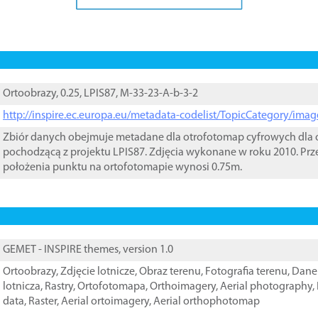
Ortoobrazy, 0.25, LPIS87, M-33-23-A-b-3-2
http://inspire.ec.europa.eu/metadata-codelist/TopicCategory/im
Zbiór danych obejmuje metadane dla otrofotomap cyfrowych dla o
pochodzącą z projektu LPIS87. Zdjęcia wykonane w roku 2010. Prz
położenia punktu na ortofotomapie wynosi 0.75m.
GEMET - INSPIRE themes, version 1.0
Ortoobrazy
,
Zdjęcie lotnicze
,
Obraz terenu
,
Fotografia terenu
,
Dane 
lotnicza
,
Rastry
,
Ortofotomapa
,
Orthoimagery
,
Aerial photography
,
data
,
Raster
,
Aerial ortoimagery
,
Aerial orthophotomap