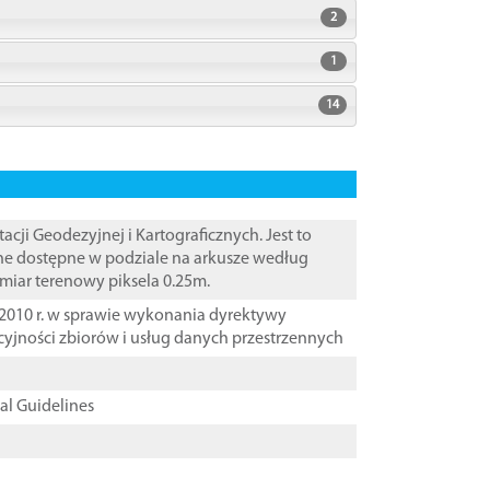
2
1
14
i Geodezyjnej i Kartograficznych. Jest to
ane dostępne w podziale na arkusze według
zmiar terenowy piksela 0.25m.
2010 r. w sprawie wykonania dyrektywy
cyjności zbiorów i usług danych przestrzennych
cal Guidelines