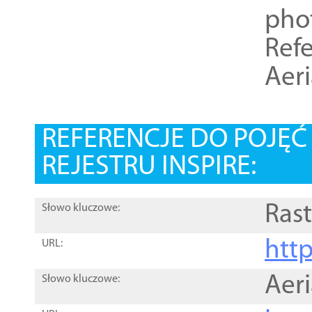
pho
Refe
Aer
REFERENCJE DO POJĘ
REJESTRU INSPIRE:
Rast
Słowo kluczowe:
htt
URL:
Aer
Słowo kluczowe: