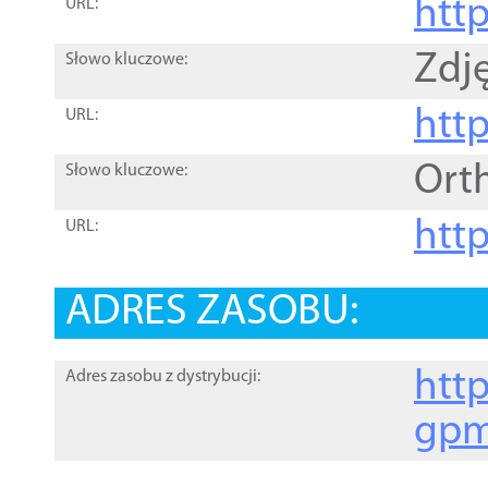
htt
URL:
Zdję
Słowo kluczowe:
htt
URL:
Ort
Słowo kluczowe:
http
URL:
ADRES ZASOBU:
http
Adres zasobu z dystrybucji:
gpm