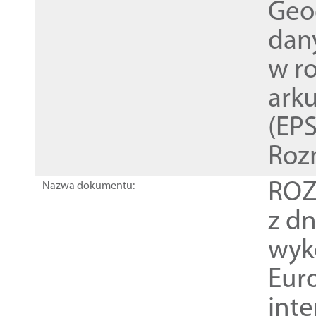
Geod
dan
w r
ark
(EPS
Roz
ROZ
Nazwa dokumentu:
z dn
wyk
Euro
inte