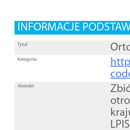
INFORMACJE PODSTA
Orto
Tytuł:
http
Kategoria:
cod
Zbi
Abstrakt:
otr
kra
LPI