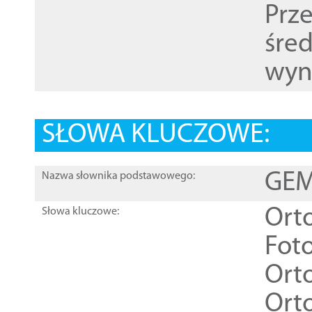
Prz
śre
wyn
SŁOWA KLUCZOWE:
GEME
Nazwa słownika podstawowego:
Ort
Słowa kluczowe:
Foto
Ort
Ort