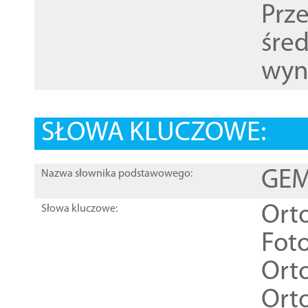
Prz
śre
wyn
SŁOWA KLUCZOWE:
GEME
Nazwa słownika podstawowego:
Ort
Słowa kluczowe:
Foto
Ort
Ort