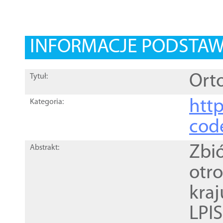
INFORMACJE PODSTA
Orto
Tytuł:
http
Kategoria:
cod
Zbi
Abstrakt:
otr
kra
LPI