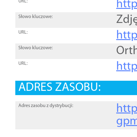
htt
URL:
Zdję
Słowo kluczowe:
htt
URL:
Ort
Słowo kluczowe:
http
URL:
ADRES ZASOBU:
http
Adres zasobu z dystrybucji:
gpm