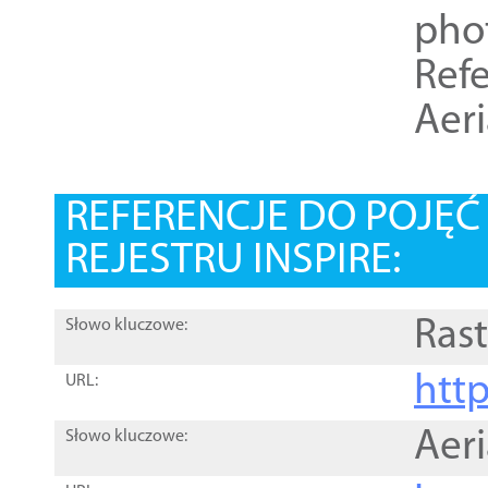
pho
Refe
Aer
REFERENCJE DO POJĘ
REJESTRU INSPIRE:
Rast
Słowo kluczowe:
htt
URL:
Aer
Słowo kluczowe: