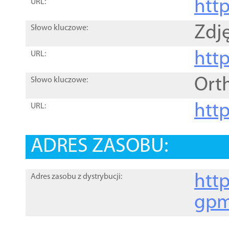
htt
URL:
Zdję
Słowo kluczowe:
htt
URL:
Ort
Słowo kluczowe:
http
URL:
ADRES ZASOBU:
http
Adres zasobu z dystrybucji:
gpm