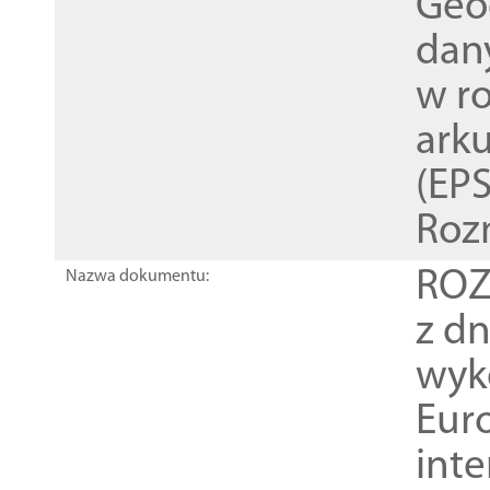
Geod
dan
w r
ark
(EPS
Roz
ROZ
Nazwa dokumentu:
z dn
wyk
Euro
inte