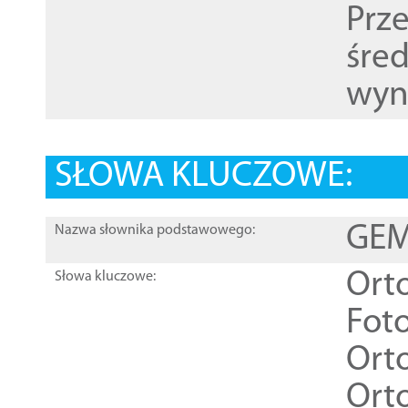
Prz
śre
wyn
SŁOWA KLUCZOWE:
GEME
Nazwa słownika podstawowego:
Ort
Słowa kluczowe:
Foto
Ort
Ort