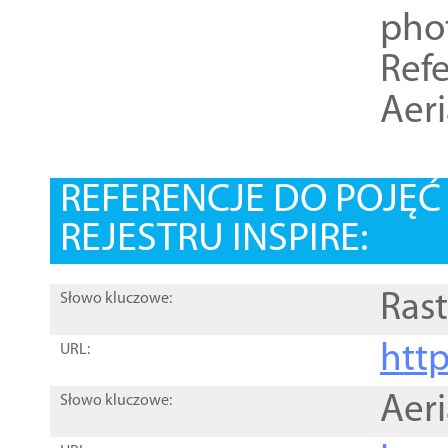
pho
Refe
Aer
REFERENCJE DO POJĘ
REJESTRU INSPIRE:
Rast
Słowo kluczowe:
htt
URL:
Aer
Słowo kluczowe: