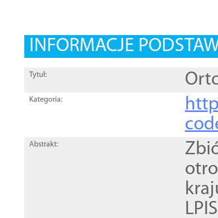
INFORMACJE PODSTA
Orto
Tytuł:
http
Kategoria:
cod
Zbi
Abstrakt:
otr
kra
LPI