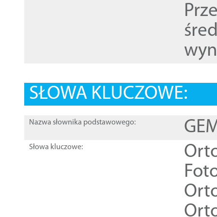
Prz
śre
wyn
SŁOWA KLUCZOWE:
GEME
Nazwa słownika podstawowego:
Ort
Słowa kluczowe:
Foto
Ort
Ort