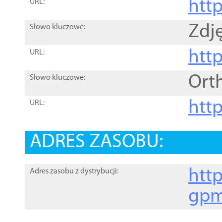
htt
URL:
Zdję
Słowo kluczowe:
htt
URL:
Ort
Słowo kluczowe:
http
URL:
ADRES ZASOBU:
http
Adres zasobu z dystrybucji:
gpm