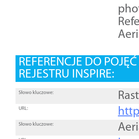
pho
Refe
Aer
REFERENCJE DO POJĘ
REJESTRU INSPIRE:
Rast
Słowo kluczowe:
htt
URL:
Aer
Słowo kluczowe: