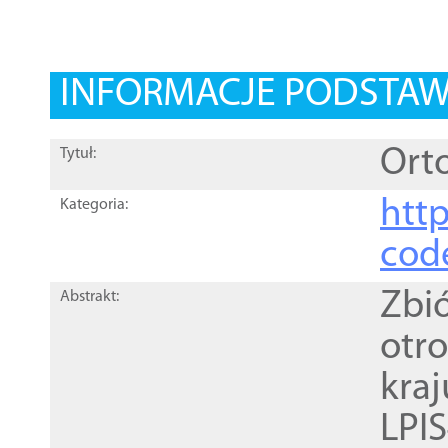
INFORMACJE PODSTA
Orto
Tytuł:
http
Kategoria:
cod
Zbi
Abstrakt:
otr
kra
LPI