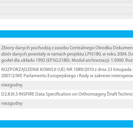
Zbiory danych pochodzą z zasobu Centralnego Ośrodka Dokumentacj
zbiór danych powstały w ramach projektu LPIS180, w roku 2004. 
godeł dla układu 1992 (EPSG:2180). Moduł archiwizacji: 1:5000. Ro
ROZPORZĄDZENIE KOMISJI (UE) NR 1089/2010 z dnia 23 listopada 
2007/2/WE Parlamentu Europejskiego i Rady w zakresie interopera
niezgodny
D2.8.III.3 INSPIRE Data Specification on Orthoimagery ֠Draft Techni
niezgodny