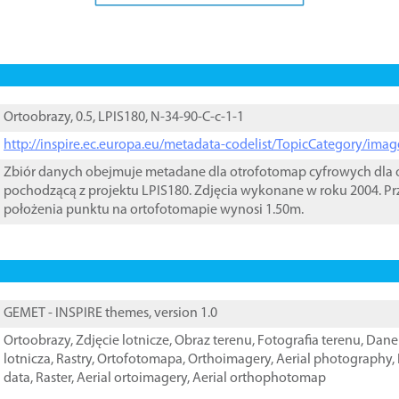
Ortoobrazy, 0.5, LPIS180, N-34-90-C-c-1-1
http://inspire.ec.europa.eu/metadata-codelist/TopicCategory/im
Zbiór danych obejmuje metadane dla otrofotomap cyfrowych dla o
pochodzącą z projektu LPIS180. Zdjęcia wykonane w roku 2004. Pr
położenia punktu na ortofotomapie wynosi 1.50m.
GEMET - INSPIRE themes, version 1.0
Ortoobrazy
,
Zdjęcie lotnicze
,
Obraz terenu
,
Fotografia terenu
,
Dane 
lotnicza
,
Rastry
,
Ortofotomapa
,
Orthoimagery
,
Aerial photography
,
data
,
Raster
,
Aerial ortoimagery
,
Aerial orthophotomap