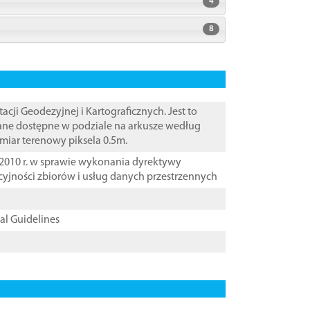
4
8
i Geodezyjnej i Kartograficznych. Jest to
Dane dostępne w podziale na arkusze według
zmiar terenowy piksela 0.5m.
2010 r. w sprawie wykonania dyrektywy
cyjności zbiorów i usług danych przestrzennych
cal Guidelines