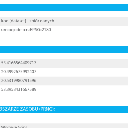
kod [
dataset
] - zbiór danych
urn:ogc:def:crs:EPSG::2180
53.4166564409717
20.4992675992407
20.5319980791596
53.3958431667589
BSZARZE ZASOBU (PRNG):
Wołowe Góry