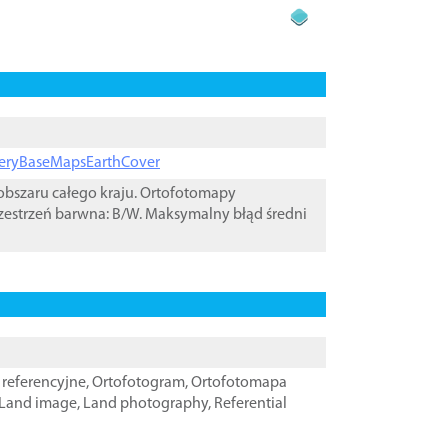
ageryBaseMapsEarthCover
bszaru całego kraju. Ortofotomapy
zestrzeń barwna: B/W. Maksymalny błąd średni
referencyjne
,
Ortofotogram
,
Ortofotomapa
Land image
,
Land photography
,
Referential