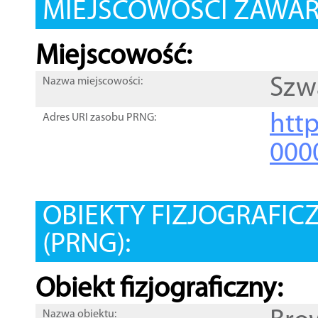
MIEJSCOWOŚCI ZAWART
Miejscowość:
Szw
Nazwa miejscowości:
htt
Adres URI zasobu PRNG:
000
OBIEKTY FIZJOGRAFIC
(PRNG):
Obiekt fizjograficzny:
Nazwa obiektu: