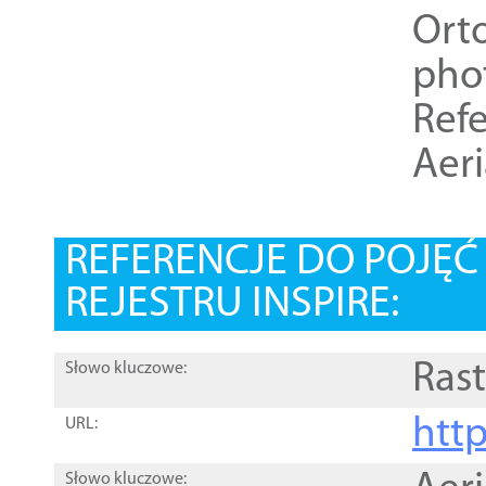
Ort
pho
Refe
Aer
REFERENCJE DO POJĘ
REJESTRU INSPIRE:
Rast
Słowo kluczowe:
htt
URL:
Słowo kluczowe: