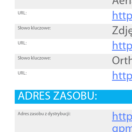
Aer
htt
URL:
Zdję
Słowo kluczowe:
htt
URL:
Ort
Słowo kluczowe:
http
URL:
ADRES ZASOBU:
http
Adres zasobu z dystrybucji:
gpm