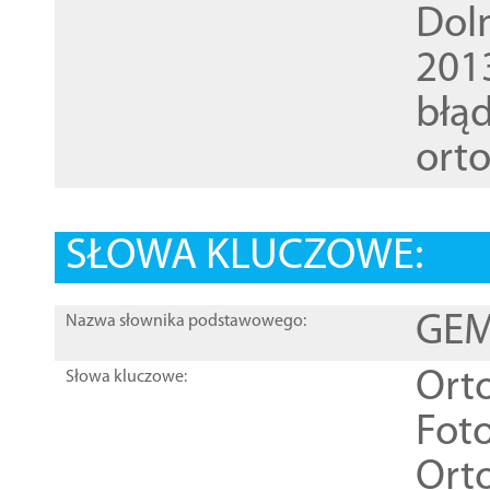
Dol
201
błąd
ort
SŁOWA KLUCZOWE:
GEME
Nazwa słownika podstawowego:
Ort
Słowa kluczowe:
Foto
Ort