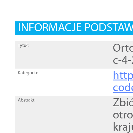
INFORMACJE PODSTA
Orto
Tytuł:
c-4-
http
Kategoria:
cod
Zbi
Abstrakt:
otr
kra