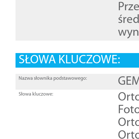
Prz
śre
wyn
SŁOWA KLUCZOWE:
GEME
Nazwa słownika podstawowego:
Ort
Słowa kluczowe:
Foto
Ort
Ort