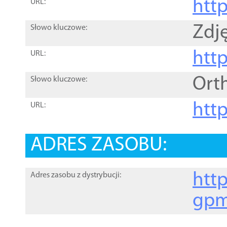
htt
URL:
Zdję
Słowo kluczowe:
htt
URL:
Ort
Słowo kluczowe:
http
URL:
ADRES ZASOBU:
http
Adres zasobu z dystrybucji:
gpm