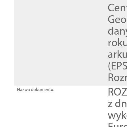
Cen
Geod
dan
rok
ark
(EPS
Roz
ROZ
Nazwa dokumentu:
z dn
wyk