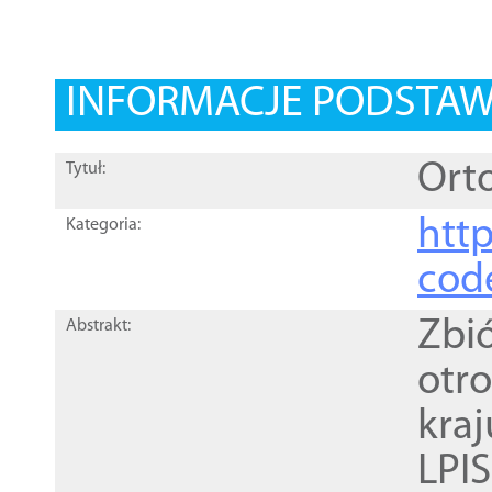
INFORMACJE PODSTA
Orto
Tytuł:
http
Kategoria:
cod
Zbi
Abstrakt:
otr
kra
LPI