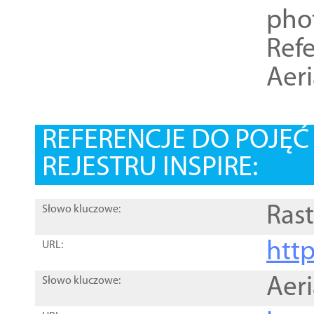
pho
Refe
Aer
REFERENCJE DO POJĘ
REJESTRU INSPIRE:
Rast
Słowo kluczowe:
htt
URL:
Aer
Słowo kluczowe: