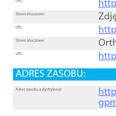
htt
URL:
Zdję
Słowo kluczowe:
htt
URL:
Ort
Słowo kluczowe:
http
URL:
ADRES ZASOBU:
http
Adres zasobu z dystrybucji:
gpm