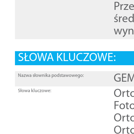
Prz
śre
wyn
SŁOWA KLUCZOWE:
GEME
Nazwa słownika podstawowego:
Ort
Słowa kluczowe:
Foto
Ort
Ort