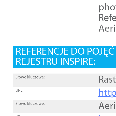
pho
Refe
Aer
REFERENCJE DO POJĘ
REJESTRU INSPIRE:
Rast
Słowo kluczowe:
htt
URL:
Aer
Słowo kluczowe: