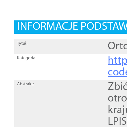
INFORMACJE PODSTA
Orto
Tytuł:
http
Kategoria:
cod
Zbi
Abstrakt:
otr
kra
LPI