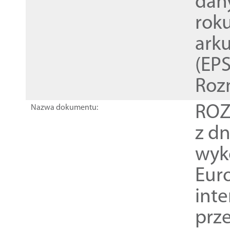
dan
rok
ark
(EPS
Roz
ROZ
Nazwa dokumentu:
z dn
wyk
Euro
inte
prz