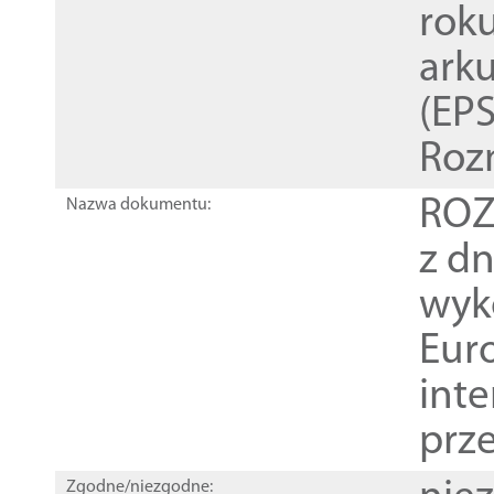
rok
ark
(EPS
Roz
ROZ
Nazwa dokumentu:
z dn
wyk
Euro
inte
prz
Zgodne/niezgodne: