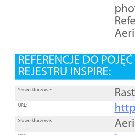
pho
Refe
Aer
REFERENCJE DO POJĘ
REJESTRU INSPIRE:
Rast
Słowo kluczowe:
htt
URL:
Aer
Słowo kluczowe: