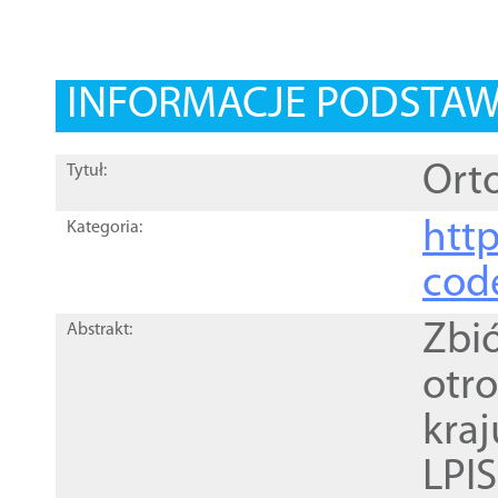
INFORMACJE PODSTA
Orto
Tytuł:
http
Kategoria:
cod
Zbi
Abstrakt:
otr
kra
LPI