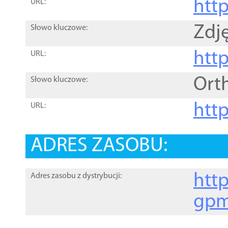
htt
URL:
Zdję
Słowo kluczowe:
htt
URL:
Ort
Słowo kluczowe:
http
URL:
ADRES ZASOBU:
http
Adres zasobu z dystrybucji:
gpm