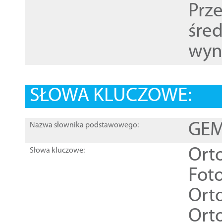
Prz
śre
wyn
SŁOWA KLUCZOWE:
GEME
Nazwa słownika podstawowego:
Ort
Słowa kluczowe:
Foto
Ort
Ort