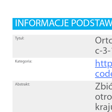
INFORMACJE PODSTA
Orto
Tytuł:
c-3-
http
Kategoria:
cod
Zbi
Abstrakt:
otr
kra