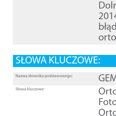
Dol
201
błąd
ort
SŁOWA KLUCZOWE:
GEME
Nazwa słownika podstawowego:
Ort
Słowa kluczowe:
Foto
Ort