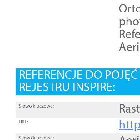
Ort
pho
Refe
Aer
REFERENCJE DO POJĘ
REJESTRU INSPIRE:
Rast
Słowo kluczowe:
htt
URL:
Słowo kluczowe: