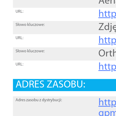
Aer
htt
URL:
Zdję
Słowo kluczowe:
htt
URL:
Ort
Słowo kluczowe:
http
URL:
ADRES ZASOBU:
http
Adres zasobu z dystrybucji:
gpm