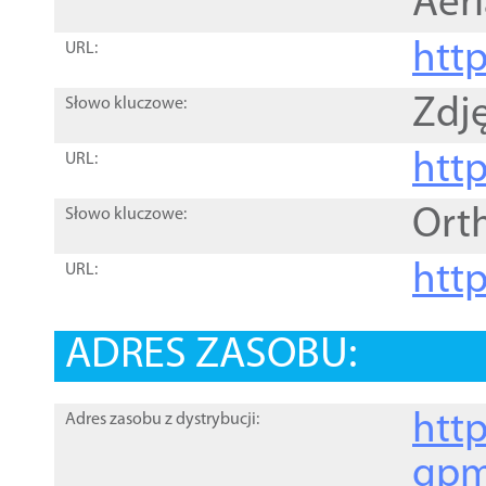
Aer
htt
URL:
Zdję
Słowo kluczowe:
htt
URL:
Ort
Słowo kluczowe:
http
URL:
ADRES ZASOBU:
http
Adres zasobu z dystrybucji:
gpm