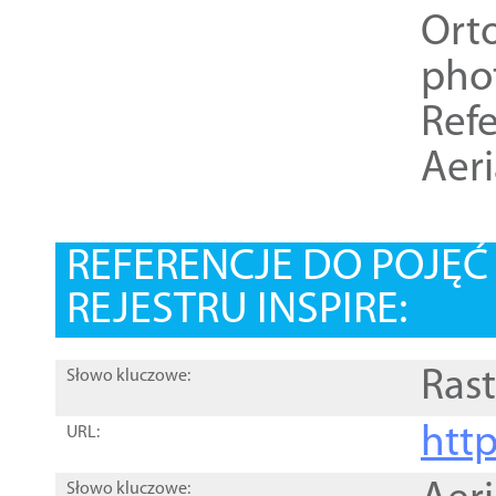
Ort
pho
Refe
Aer
REFERENCJE DO POJĘ
REJESTRU INSPIRE:
Rast
Słowo kluczowe:
htt
URL:
Słowo kluczowe: