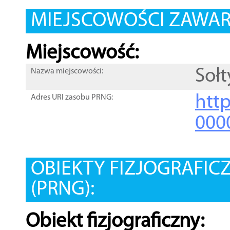
MIEJSCOWOŚCI ZAWART
Miejscowość:
Soł
Nazwa miejscowości:
htt
Adres URI zasobu PRNG:
000
OBIEKTY FIZJOGRAFIC
(PRNG):
Obiekt fizjograficzny: