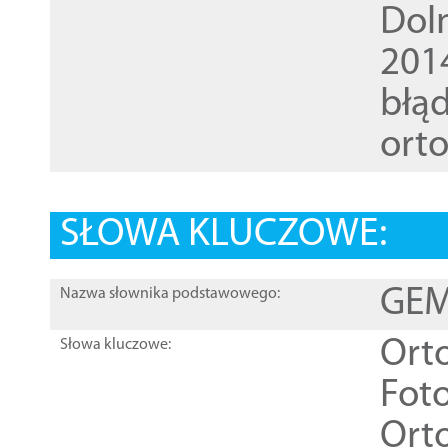
Dol
201
błąd
ort
SŁOWA KLUCZOWE:
GEME
Nazwa słownika podstawowego:
Ort
Słowa kluczowe:
Foto
Ort