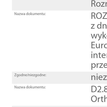
Roz
ROZ
Nazwa dokumentu:
z dn
wyk
Euro
inte
prz
nie
Zgodne/niezgodne:
D2.8
Nazwa dokumentu:
Orth