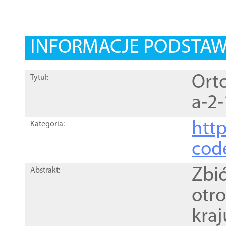
INFORMACJE PODSTA
Orto
Tytuł:
a-2-
http
Kategoria:
cod
Zbi
Abstrakt:
otr
kra