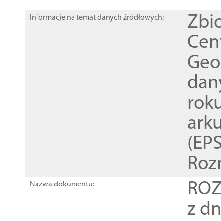
Zbi
Informacje na temat danych źródłowych:
Cen
Geod
dan
rok
ark
(EPS
Roz
ROZ
Nazwa dokumentu:
z dn