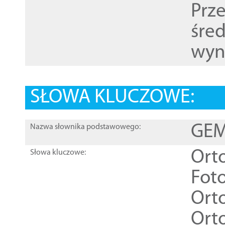
Prz
śre
wyn
SŁOWA KLUCZOWE:
GEME
Nazwa słownika podstawowego:
Ort
Słowa kluczowe:
Foto
Ort
Ort