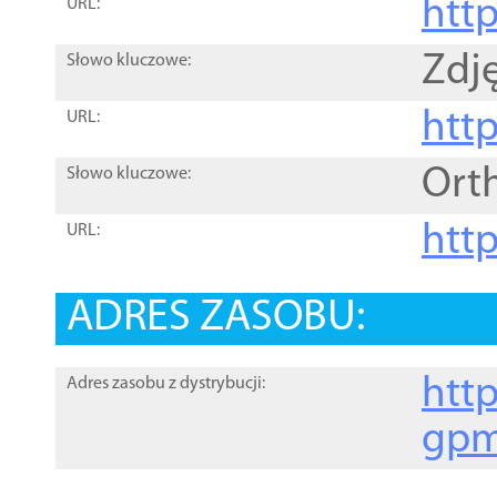
htt
URL:
Zdję
Słowo kluczowe:
htt
URL:
Ort
Słowo kluczowe:
http
URL:
ADRES ZASOBU:
http
Adres zasobu z dystrybucji:
gpm