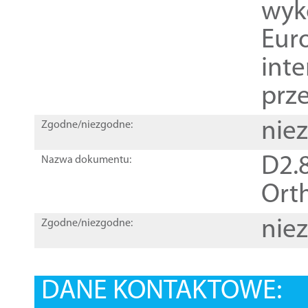
wyk
Euro
inte
prz
nie
Zgodne/niezgodne:
D2.8
Nazwa dokumentu:
Orth
nie
Zgodne/niezgodne:
DANE KONTAKTOWE: