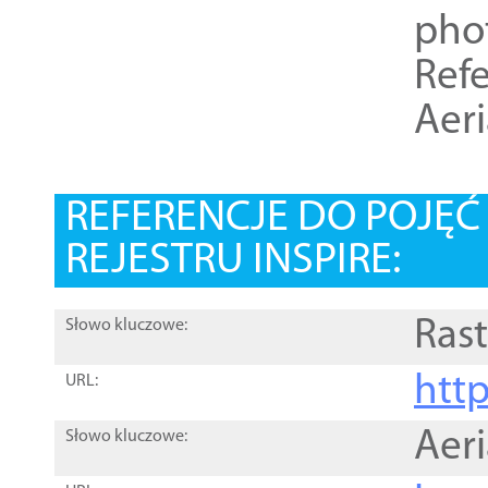
pho
Refe
Aer
REFERENCJE DO POJĘ
REJESTRU INSPIRE:
Rast
Słowo kluczowe:
htt
URL:
Aer
Słowo kluczowe: