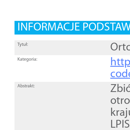
INFORMACJE PODSTA
Orto
Tytuł:
http
Kategoria:
cod
Zbi
Abstrakt:
otr
kra
LPI