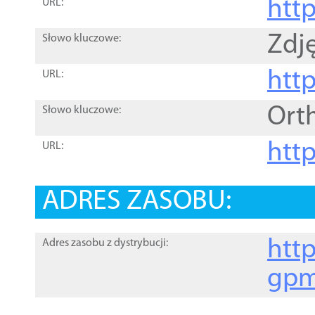
htt
URL:
Zdję
Słowo kluczowe:
htt
URL:
Ort
Słowo kluczowe:
http
URL:
ADRES ZASOBU:
http
Adres zasobu z dystrybucji:
gpm