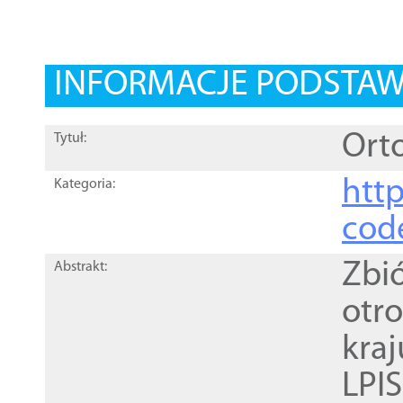
INFORMACJE PODSTA
Orto
Tytuł:
http
Kategoria:
cod
Zbi
Abstrakt:
otr
kra
LPI