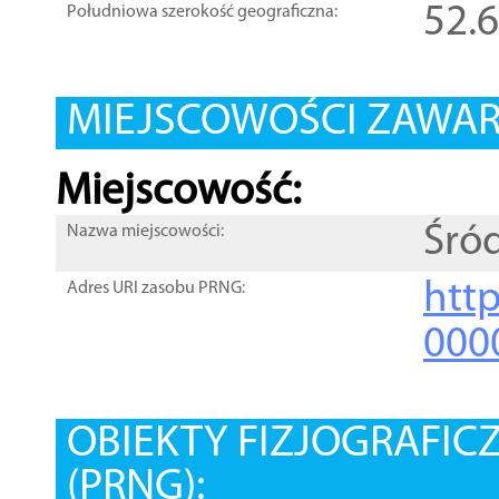
52.
Południowa szerokość geograficzna:
MIEJSCOWOŚCI ZAWART
Miejscowość:
Śró
Nazwa miejscowości:
htt
Adres URI zasobu PRNG:
000
OBIEKTY FIZJOGRAFIC
(PRNG):