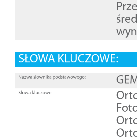
Prz
śre
wyn
SŁOWA KLUCZOWE:
GEME
Nazwa słownika podstawowego:
Ort
Słowa kluczowe:
Foto
Ort
Ort