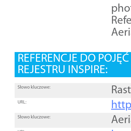
pho
Refe
Aer
REFERENCJE DO POJĘ
REJESTRU INSPIRE:
Rast
Słowo kluczowe:
htt
URL:
Aer
Słowo kluczowe: