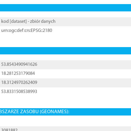
kod [
dataset
] - zbiór danych
urn:ogc:def:crs:EPSG::2180
53.8543490941626
18.281253179084
18.3124970262409
53.8331508538993
BSZARZE ZASOBU (GEONAMES):
3081882