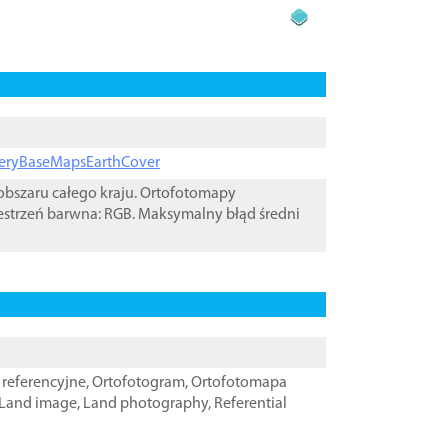
ageryBaseMapsEarthCover
bszaru całego kraju. Ortofotomapy
estrzeń barwna: RGB. Maksymalny błąd średni
referencyjne
,
Ortofotogram
,
Ortofotomapa
Land image
,
Land photography
,
Referential