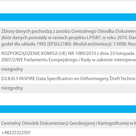
Zbiory danych pochodzą z zasobu Centralnego Ośrodka Dokumentacj
zbiór danych powstały w ramach projektu LPIS87, w roku 2010. D
godeł dla układu 1992 (EPSG:2180). Moduł archiwizacji: 1:5000. Ro
ROZPORZĄDZENIE KOMISJI (UE) NR 1089/2010 z dnia 23 listopada 
2007/2/WE Parlamentu Europejskiego i Rady w zakresie interopera
niezgodny
D2.8.III.3 INSPIRE Data Specification on Orthoimagery ֠Draft Techni
niezgodny
Centralny Ośrodek Dokumentacji Geodezyjnej i Kartograficznej w
+48225322501