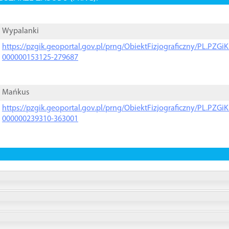
Wypalanki
https://pzgik.geoportal.gov.pl/prng/ObiektFizjograficzny/PL.PZG
000000153125-279687
Mańkus
https://pzgik.geoportal.gov.pl/prng/ObiektFizjograficzny/PL.PZG
000000239310-363001