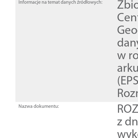
Zbi
Informacje na temat danych źródłowych:
Cen
Geod
dan
w r
ark
(EPS
Roz
ROZ
Nazwa dokumentu:
z dn
wyk