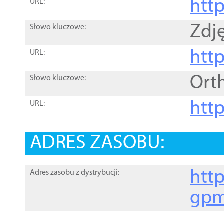
htt
URL:
Zdję
Słowo kluczowe:
htt
URL:
Ort
Słowo kluczowe:
http
URL:
ADRES ZASOBU:
http
Adres zasobu z dystrybucji:
gpm