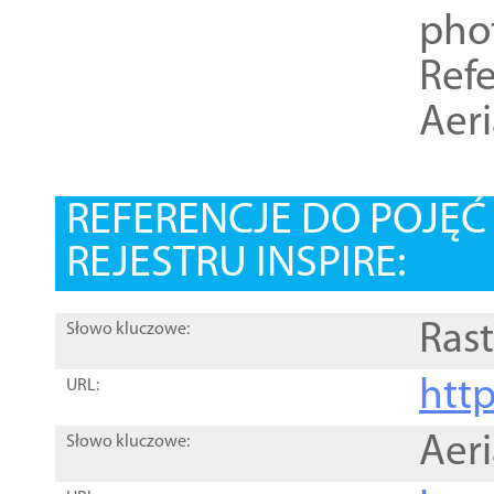
pho
Refe
Aer
REFERENCJE DO POJĘ
REJESTRU INSPIRE:
Rast
Słowo kluczowe:
htt
URL:
Aer
Słowo kluczowe: