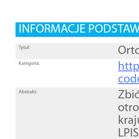
INFORMACJE PODSTA
Orto
Tytuł:
http
Kategoria:
cod
Zbi
Abstrakt:
otr
kra
LPI