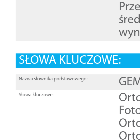
Prz
śre
wyn
SŁOWA KLUCZOWE:
GEME
Nazwa słownika podstawowego:
Ort
Słowa kluczowe:
Foto
Ort
Ort