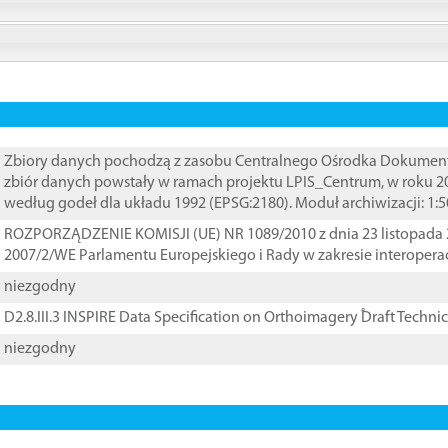
Zbiory danych pochodzą z zasobu Centralnego Ośrodka Dokumentacj
zbiór danych powstały w ramach projektu LPIS_Centrum, w roku 2
według godeł dla układu 1992 (EPSG:2180). Moduł archiwizacji: 1:5
ROZPORZĄDZENIE KOMISJI (UE) NR 1089/2010 z dnia 23 listopada 
2007/2/WE Parlamentu Europejskiego i Rady w zakresie interopera
niezgodny
D2.8.III.3 INSPIRE Data Specification on Orthoimagery ֠Draft Techni
niezgodny