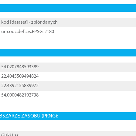
kod [
dataset
] - zbiór danych
urn:ogc:def:crs:EPSG::2180
54.0207848593389
22.4045509494824
22.4392155839972
54.0000482192738
BSZARZE ZASOBU (PRNG):
Giski Las