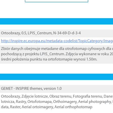
Ortoobrazy, 0.5, LPIS_Centrum, N-34-69-D-d-3-4
http://inspire.ec.europa.eu/metadata-codelist/TopicCategory/im
Zbiór danych obejmuje metadane dla otrofotomap cyfrowych dla o
pochodzącą z projektu LPIS_Centrum. Zdjęcia wykonane w roku 20
średni położenia punktu na ortofotomapie wynosi 1.50m.
GEMET - INSPIRE themes, version 1.0
Ortoobrazy
,
Zdjęcie lotnicze
,
Obraz terenu
,
Fotografia terenu
,
Dane 
lotnicza
,
Rastry
,
Ortofotomapa
,
Orthoimagery
,
Aerial photography
,
data
,
Raster
,
Aerial ortoimagery
,
Aerial orthophotomap