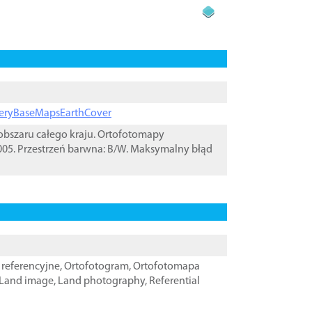
ageryBaseMapsEarthCover
bszaru całego kraju. Ortofotomapy
05. Przestrzeń barwna: B/W. Maksymalny błąd
referencyjne
,
Ortofotogram
,
Ortofotomapa
Land image
,
Land photography
,
Referential