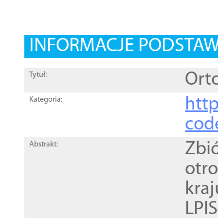
INFORMACJE PODSTA
Orto
Tytuł:
http
Kategoria:
cod
Zbi
Abstrakt:
otr
kra
LPI