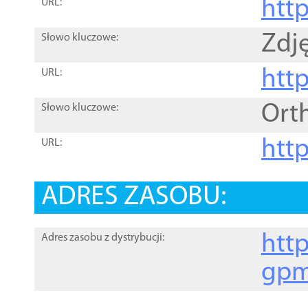
htt
URL:
Zdję
Słowo kluczowe:
htt
URL:
Ort
Słowo kluczowe:
http
URL:
ADRES ZASOBU:
http
Adres zasobu z dystrybucji:
gpm