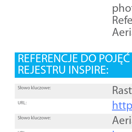
pho
Refe
Aer
REFERENCJE DO POJĘ
REJESTRU INSPIRE:
Rast
Słowo kluczowe:
htt
URL:
Aer
Słowo kluczowe: