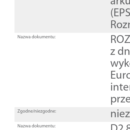
ark
(EPS
Roz
ROZ
Nazwa dokumentu:
z dn
wyk
Euro
inte
prz
nie
Zgodne/niezgodne:
D2.8
Nazwa dokumentu: