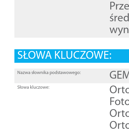
Prz
śre
wyn
SŁOWA KLUCZOWE:
GEME
Nazwa słownika podstawowego:
Ort
Słowa kluczowe:
Foto
Ort
Ort