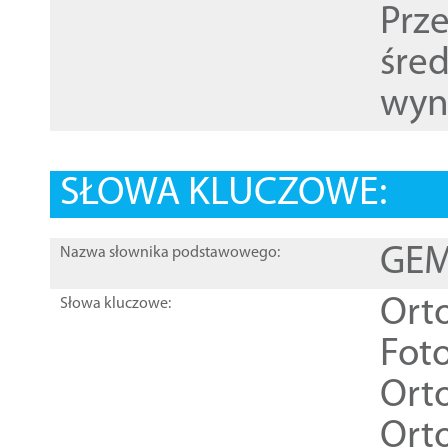
Prz
śre
wyn
SŁOWA KLUCZOWE:
GEME
Nazwa słownika podstawowego:
Ort
Słowa kluczowe:
Foto
Ort
Ort