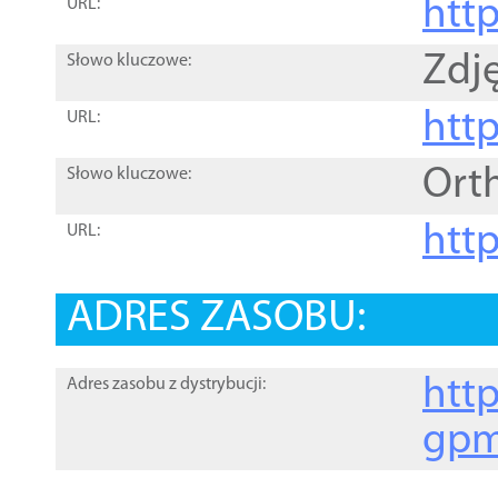
htt
URL:
Zdję
Słowo kluczowe:
htt
URL:
Ort
Słowo kluczowe:
http
URL:
ADRES ZASOBU:
http
Adres zasobu z dystrybucji:
gpm