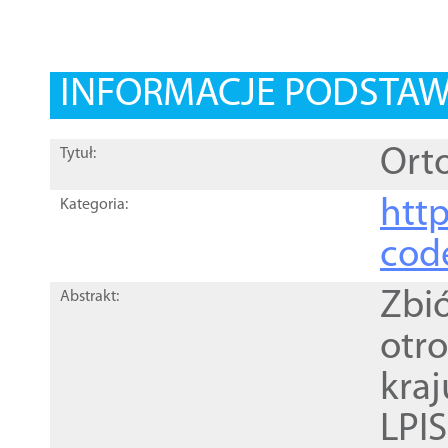
INFORMACJE PODSTA
Orto
Tytuł:
http
Kategoria:
cod
Zbi
Abstrakt:
otr
kra
LPI