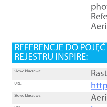
pho
Refe
Aer
REFERENCJE DO POJĘ
REJESTRU INSPIRE:
Rast
Słowo kluczowe:
htt
URL:
Aer
Słowo kluczowe: