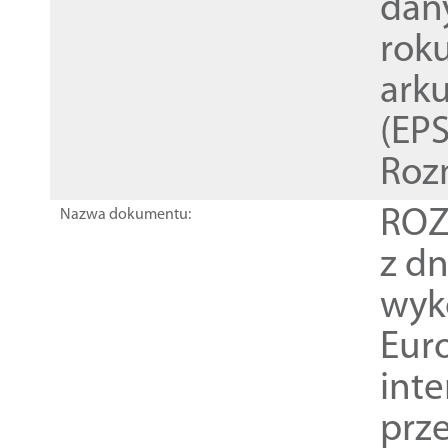
dan
rok
ark
(EPS
Roz
ROZ
Nazwa dokumentu:
z dn
wyk
Euro
inte
prz