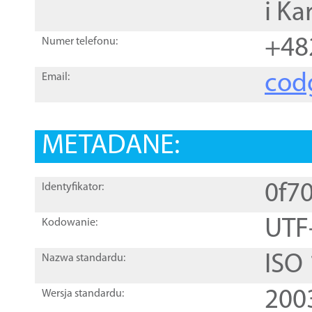
i Ka
+48
Numer telefonu:
cod
Email:
METADANE:
0f7
Identyfikator:
UTF
Kodowanie:
ISO
Nazwa standardu:
200
Wersja standardu: