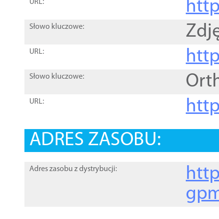
htt
URL:
Zdję
Słowo kluczowe:
htt
URL:
Ort
Słowo kluczowe:
http
URL:
ADRES ZASOBU:
http
Adres zasobu z dystrybucji:
gpm