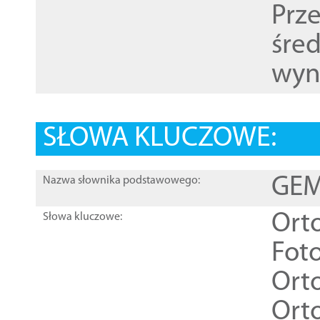
Prz
śre
wyn
SŁOWA KLUCZOWE:
GEME
Nazwa słownika podstawowego:
Ort
Słowa kluczowe:
Foto
Ort
Ort