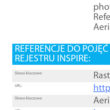
pho
Refe
Aer
REFERENCJE DO POJĘ
REJESTRU INSPIRE:
Rast
Słowo kluczowe:
htt
URL:
Aer
Słowo kluczowe: