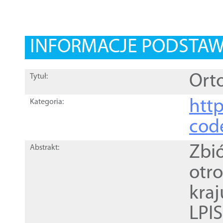
INFORMACJE PODSTA
Orto
Tytuł:
http
Kategoria:
cod
Zbi
Abstrakt:
otr
kra
LPI