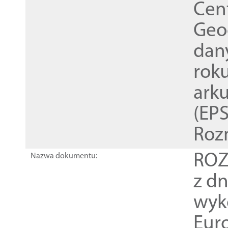
Cen
Geod
dan
rok
ark
(EPS
Roz
ROZ
Nazwa dokumentu:
z dn
wyk
Euro