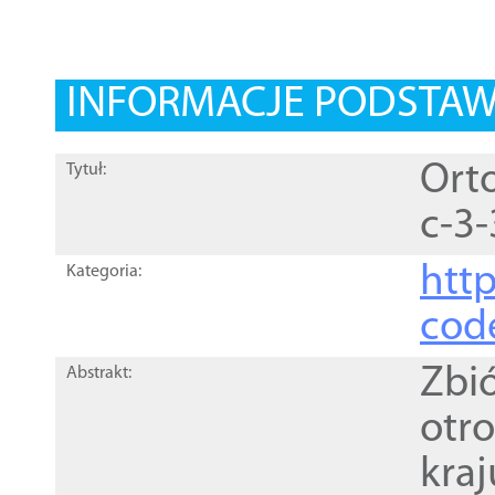
INFORMACJE PODSTA
Orto
Tytuł:
c-3-
http
Kategoria:
cod
Zbi
Abstrakt:
otr
kra