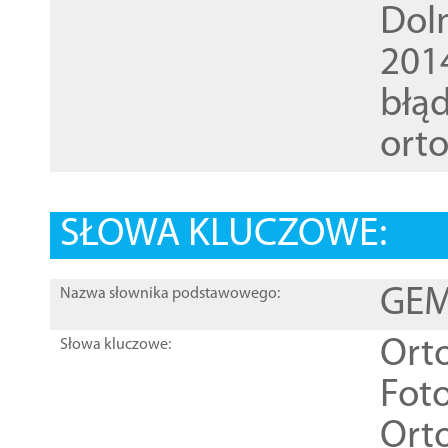
Dol
201
błąd
ort
SŁOWA KLUCZOWE:
GEME
Nazwa słownika podstawowego:
Ort
Słowa kluczowe:
Foto
Ort