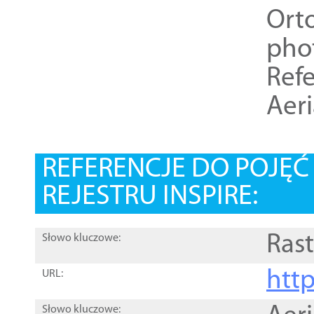
Ort
pho
Refe
Aer
REFERENCJE DO POJĘ
REJESTRU INSPIRE:
Rast
Słowo kluczowe:
htt
URL:
Słowo kluczowe: