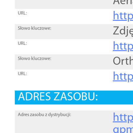
Aer
htt
URL:
Zdję
Słowo kluczowe:
htt
URL:
Ort
Słowo kluczowe:
http
URL:
ADRES ZASOBU:
http
Adres zasobu z dystrybucji:
gpm