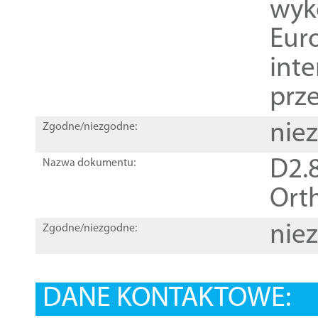
wyk
Euro
inte
prz
nie
Zgodne/niezgodne:
D2.8
Nazwa dokumentu:
Orth
nie
Zgodne/niezgodne:
DANE KONTAKTOWE: