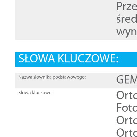
Prz
śre
wyn
SŁOWA KLUCZOWE:
GEME
Nazwa słownika podstawowego:
Ort
Słowa kluczowe:
Foto
Ort
Ort