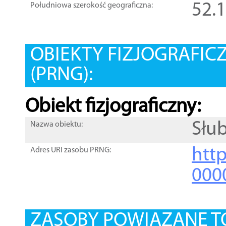
52.
Południowa szerokość geograficzna:
OBIEKTY FIZJOGRAFIC
(PRNG):
Obiekt fizjograficzny:
Słub
Nazwa obiektu:
http
Adres URI zasobu PRNG:
000
ZASOBY POWIĄZANE T