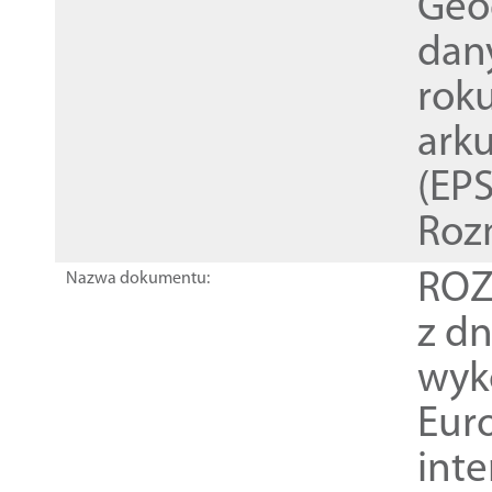
Geod
dan
rok
ark
(EPS
Roz
ROZ
Nazwa dokumentu:
z dn
wyk
Euro
inte