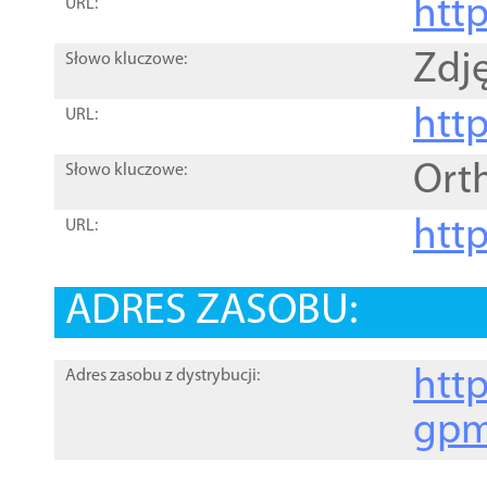
htt
URL:
Zdję
Słowo kluczowe:
htt
URL:
Ort
Słowo kluczowe:
http
URL:
ADRES ZASOBU:
http
Adres zasobu z dystrybucji:
gpm