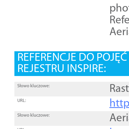
pho
Refe
Aer
REFERENCJE DO POJĘ
REJESTRU INSPIRE:
Rast
Słowo kluczowe:
htt
URL:
Aer
Słowo kluczowe: