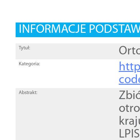
INFORMACJE PODSTA
Orto
Tytuł:
http
Kategoria:
cod
Zbi
Abstrakt:
otr
kra
LPI