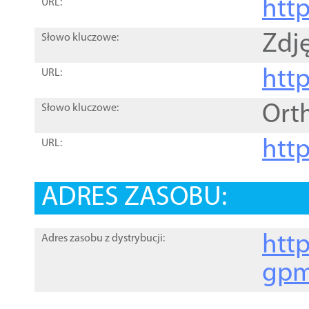
htt
URL:
Zdję
Słowo kluczowe:
htt
URL:
Ort
Słowo kluczowe:
http
URL:
ADRES ZASOBU:
http
Adres zasobu z dystrybucji:
gpm