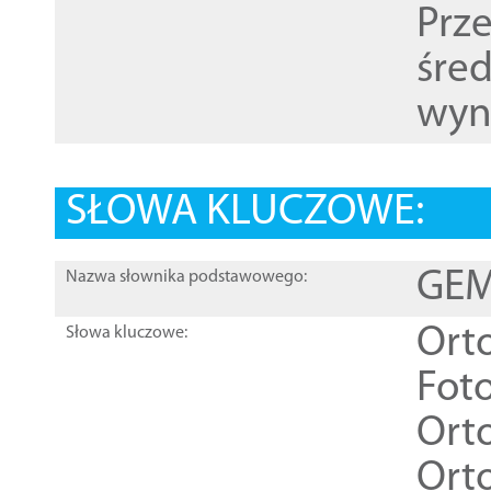
Prz
śre
wyn
SŁOWA KLUCZOWE:
GEME
Nazwa słownika podstawowego:
Ort
Słowa kluczowe:
Foto
Ort
Ort