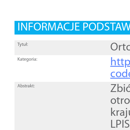
INFORMACJE PODSTA
Orto
Tytuł:
http
Kategoria:
cod
Zbi
Abstrakt:
otr
kra
LPI