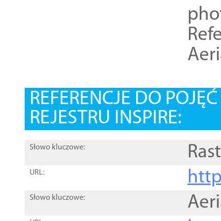
pho
Refe
Aer
REFERENCJE DO POJĘ
REJESTRU INSPIRE:
Rast
Słowo kluczowe:
htt
URL:
Aer
Słowo kluczowe: