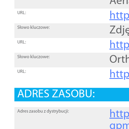
Aer
htt
URL:
Zdję
Słowo kluczowe:
htt
URL:
Ort
Słowo kluczowe:
http
URL:
ADRES ZASOBU:
http
Adres zasobu z dystrybucji:
gpm