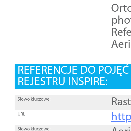
Ort
pho
Refe
Aer
REFERENCJE DO POJĘ
REJESTRU INSPIRE:
Rast
Słowo kluczowe:
htt
URL:
Słowo kluczowe: