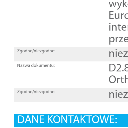
wyk
Euro
inte
prz
nie
Zgodne/niezgodne:
D2.8
Nazwa dokumentu:
Orth
nie
Zgodne/niezgodne:
DANE KONTAKTOWE: