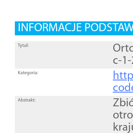
INFORMACJE PODSTA
Orto
Tytuł:
c-1-
http
Kategoria:
cod
Zbi
Abstrakt:
otr
kra