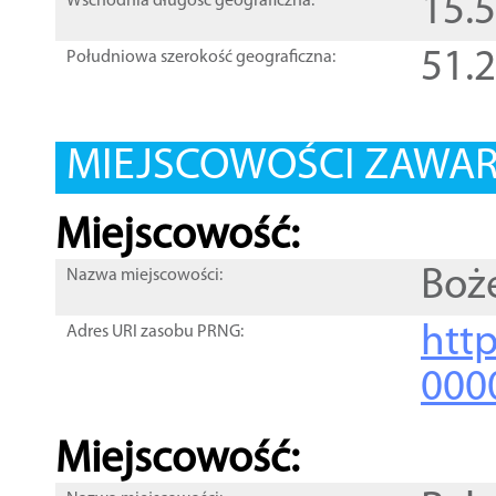
15.
Wschodnia długość geograficzna:
51.
Południowa szerokość geograficzna:
MIEJSCOWOŚCI ZAWART
Miejscowość:
Boż
Nazwa miejscowości:
htt
Adres URI zasobu PRNG:
000
Miejscowość: