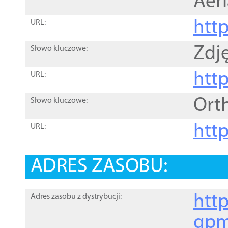
Aer
htt
URL:
Zdję
Słowo kluczowe:
htt
URL:
Ort
Słowo kluczowe:
http
URL:
ADRES ZASOBU:
http
Adres zasobu z dystrybucji:
gpm