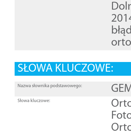
Dol
201
błąd
ort
SŁOWA KLUCZOWE:
GEME
Nazwa słownika podstawowego:
Ort
Słowa kluczowe:
Foto
Ort