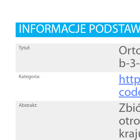
INFORMACJE PODSTA
Orto
Tytuł:
b-3
http
Kategoria:
cod
Zbi
Abstrakt:
otr
kra