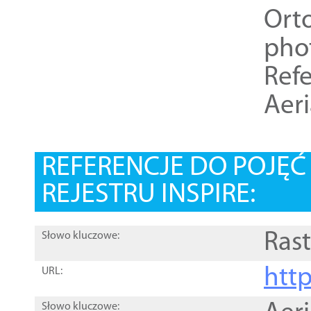
Ort
pho
Refe
Aer
REFERENCJE DO POJĘ
REJESTRU INSPIRE:
Rast
Słowo kluczowe:
htt
URL:
Słowo kluczowe: