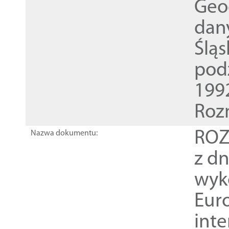
Geod
dan
Ślą
pod
1992
Roz
ROZ
Nazwa dokumentu:
z dn
wyk
Euro
inte