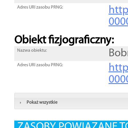
http
Adres URI zasobu PRNG:
000
Obiekt fizjograficzny:
Bob
Nazwa obiektu:
http
Adres URI zasobu PRNG:
000
Pokaż wszystkie
ZASOBY POWIĄZANE T