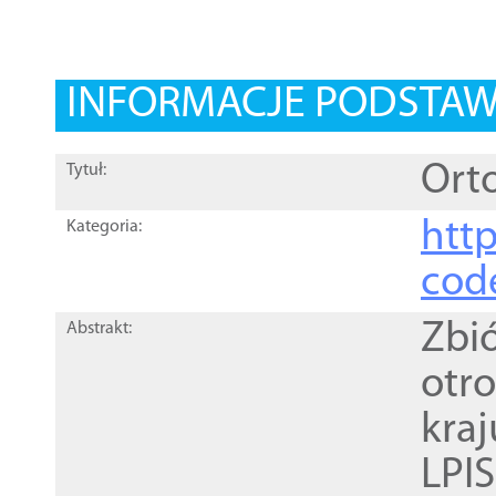
INFORMACJE PODSTA
Orto
Tytuł:
http
Kategoria:
cod
Zbi
Abstrakt:
otr
kra
LPI