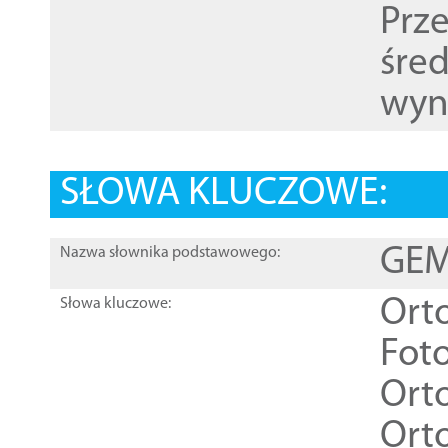
Prz
śre
wyn
SŁOWA KLUCZOWE:
GEME
Nazwa słownika podstawowego:
Ort
Słowa kluczowe:
Foto
Ort
Ort