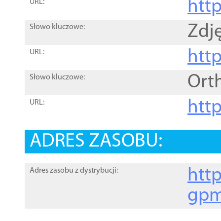
htt
URL:
Zdję
Słowo kluczowe:
htt
URL:
Ort
Słowo kluczowe:
http
URL:
ADRES ZASOBU:
http
Adres zasobu z dystrybucji:
gpm