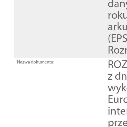
dan
rok
ark
(EPS
Roz
ROZ
Nazwa dokumentu:
z dn
wyk
Euro
inte
prz