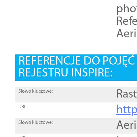
pho
Refe
Aer
REFERENCJE DO POJĘ
REJESTRU INSPIRE:
Rast
Słowo kluczowe:
htt
URL:
Aer
Słowo kluczowe: