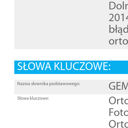
Dol
201
błąd
ort
SŁOWA KLUCZOWE:
GEME
Nazwa słownika podstawowego:
Ort
Słowa kluczowe:
Foto
Ort