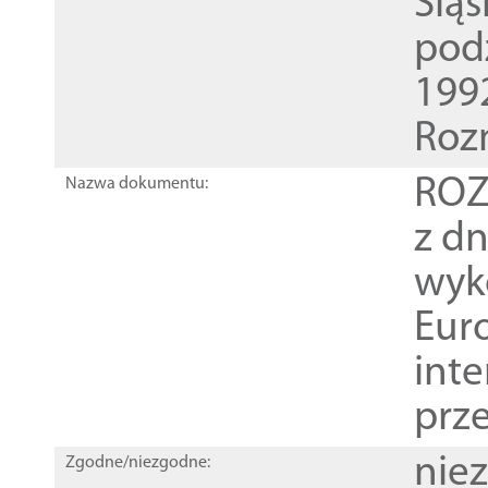
Ślą
pod
1992
Roz
ROZ
Nazwa dokumentu:
z dn
wyk
Euro
inte
prz
nie
Zgodne/niezgodne: