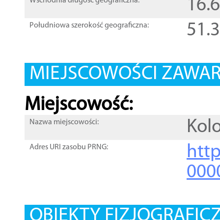
16.
Wschodnia długość geograficzna:
51.
Południowa szerokość geograficzna:
MIEJSCOWOŚCI ZAWART
Miejscowość:
Kol
Nazwa miejscowości:
htt
Adres URI zasobu PRNG:
000
OBIEKTY FIZJOGRAFIC