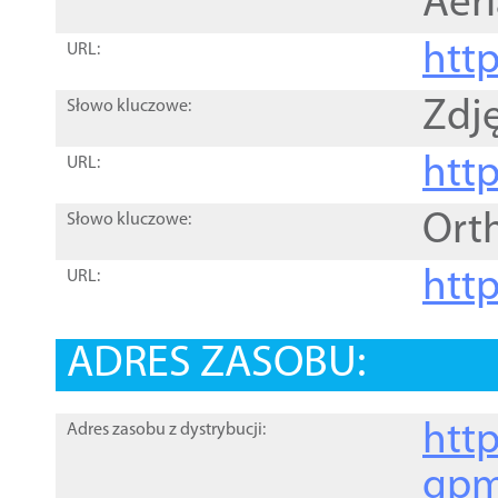
Aer
htt
URL:
Zdję
Słowo kluczowe:
htt
URL:
Ort
Słowo kluczowe:
http
URL:
ADRES ZASOBU:
http
Adres zasobu z dystrybucji:
gpm