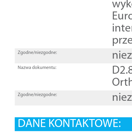
wyk
Euro
inte
prz
nie
Zgodne/niezgodne:
D2.8
Nazwa dokumentu:
Orth
nie
Zgodne/niezgodne:
DANE KONTAKTOWE: