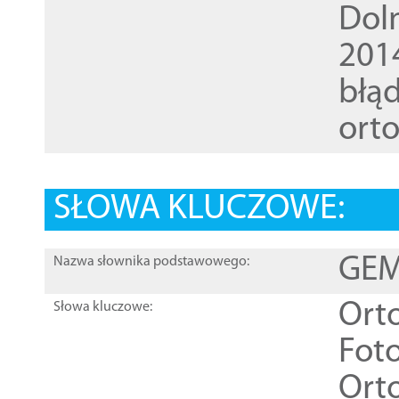
Dol
201
błąd
ort
SŁOWA KLUCZOWE:
GEME
Nazwa słownika podstawowego:
Ort
Słowa kluczowe:
Foto
Ort