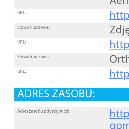
Aer
htt
URL:
Zdję
Słowo kluczowe:
htt
URL:
Ort
Słowo kluczowe:
http
URL:
ADRES ZASOBU:
http
Adres zasobu z dystrybucji:
gpm