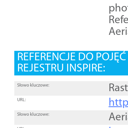
pho
Refe
Aer
REFERENCJE DO POJĘ
REJESTRU INSPIRE:
Rast
Słowo kluczowe:
htt
URL:
Aer
Słowo kluczowe: