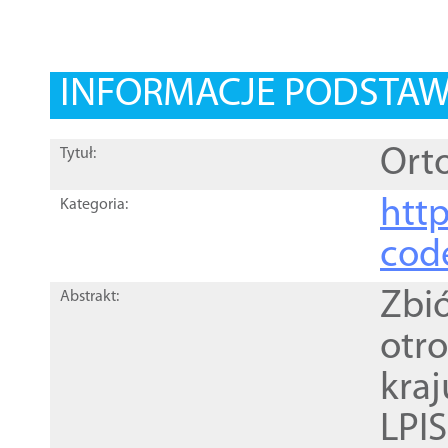
INFORMACJE PODSTA
Orto
Tytuł:
http
Kategoria:
cod
Zbi
Abstrakt:
otr
kra
LPI