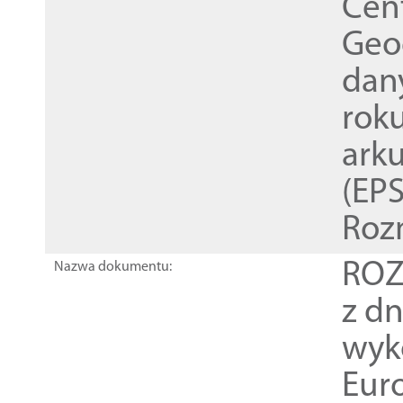
Cen
Geod
dan
rok
ark
(EPS
Roz
ROZ
Nazwa dokumentu:
z dn
wyk
Euro