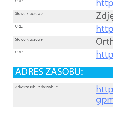
htt
URL:
Zdję
Słowo kluczowe:
htt
URL:
Ort
Słowo kluczowe:
http
URL:
ADRES ZASOBU:
http
Adres zasobu z dystrybucji:
gpm