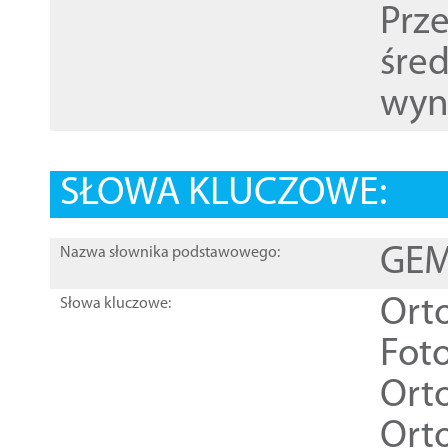
Prz
śre
wyn
SŁOWA KLUCZOWE:
GEME
Nazwa słownika podstawowego:
Ort
Słowa kluczowe:
Foto
Ort
Ort