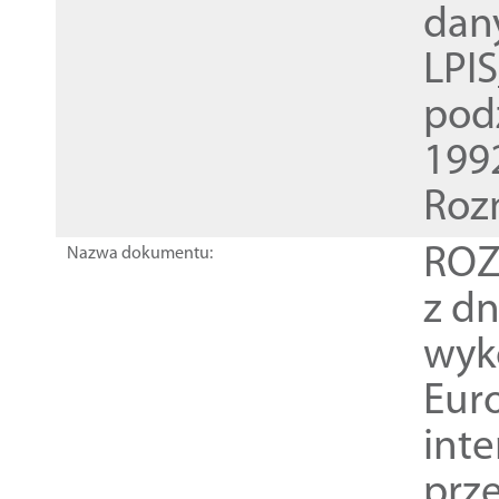
dan
LPI
pod
1992
Roz
ROZ
Nazwa dokumentu:
z dn
wyk
Euro
inte
prz