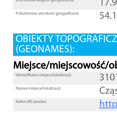
17.
Wschodnia długość geograficzna:
54.
Południowa szerokość geograficzna:
OBIEKTY TOPOGRAFIC
(GEONAMES):
Miejsce/miejscowość/ob
310
Identyfikator miejsca/lokalizacji:
Czą
Nazwa miejsca/lokalizacji:
htt
Adres URI zasobu: