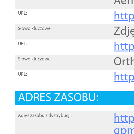
Aer
htt
URL:
Zdję
Słowo kluczowe:
htt
URL:
Ort
Słowo kluczowe:
http
URL:
ADRES ZASOBU:
http
Adres zasobu z dystrybucji:
gpm