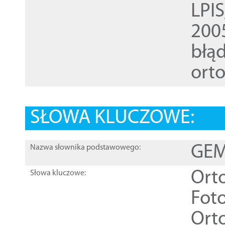
LPI
200
błąd
ort
SŁOWA KLUCZOWE:
GEME
Nazwa słownika podstawowego:
Ort
Słowa kluczowe:
Foto
Ort