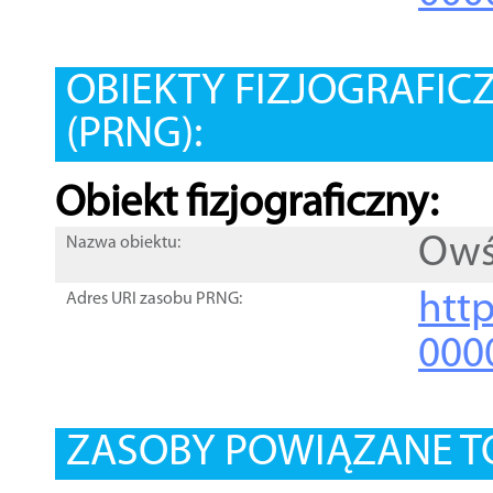
OBIEKTY FIZJOGRAFIC
(PRNG):
Obiekt fizjograficzny:
Owś
Nazwa obiektu:
http
Adres URI zasobu PRNG:
000
ZASOBY POWIĄZANE T