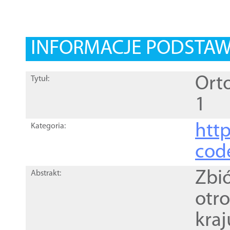
INFORMACJE PODSTA
Orto
Tytuł:
1
http
Kategoria:
cod
Zbi
Abstrakt:
otr
kra