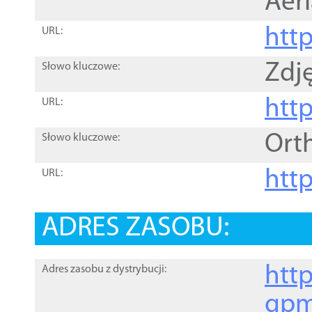
Aer
htt
URL:
Zdję
Słowo kluczowe:
htt
URL:
Ort
Słowo kluczowe:
http
URL:
ADRES ZASOBU:
http
Adres zasobu z dystrybucji:
gpm