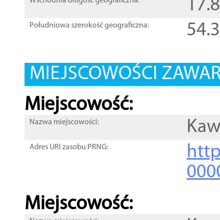
17.
Wschodnia długość geograficzna:
54.
Południowa szerokość geograficzna:
MIEJSCOWOŚCI ZAWART
Miejscowość:
Kaw
Nazwa miejscowości:
htt
Adres URI zasobu PRNG:
000
Miejscowość: