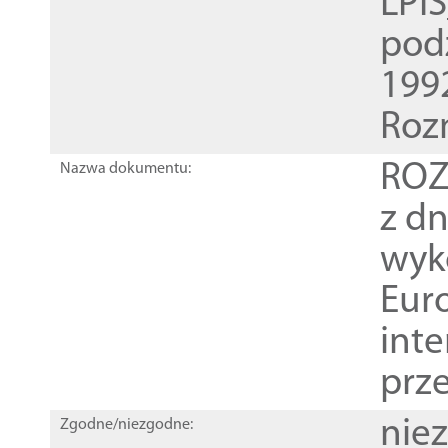
LPI
pod
1992
Roz
ROZ
Nazwa dokumentu:
z dn
wyk
Euro
inte
prz
nie
Zgodne/niezgodne: