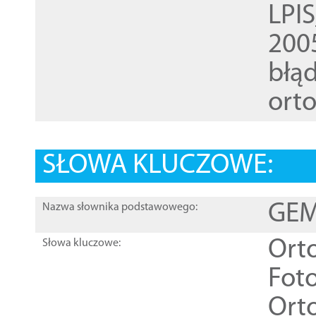
LPI
200
błąd
ort
SŁOWA KLUCZOWE:
GEME
Nazwa słownika podstawowego:
Ort
Słowa kluczowe:
Foto
Ort