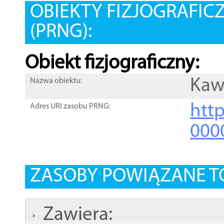
OBIEKTY FIZJOGRAFIC
(PRNG):
Obiekt fizjograficzny:
Kaw
Nazwa obiektu:
http
Adres URI zasobu PRNG:
000
ZASOBY POWIĄZANE T
Zawiera: