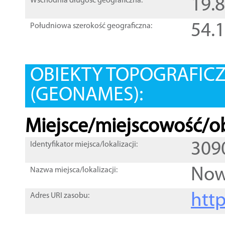
19.
Wschodnia długość geograficzna:
54.
Południowa szerokość geograficzna:
OBIEKTY TOPOGRAFIC
(GEONAMES):
Miejsce/miejscowość/ob
309
Identyfikator miejsca/lokalizacji:
Now
Nazwa miejsca/lokalizacji:
htt
Adres URI zasobu: