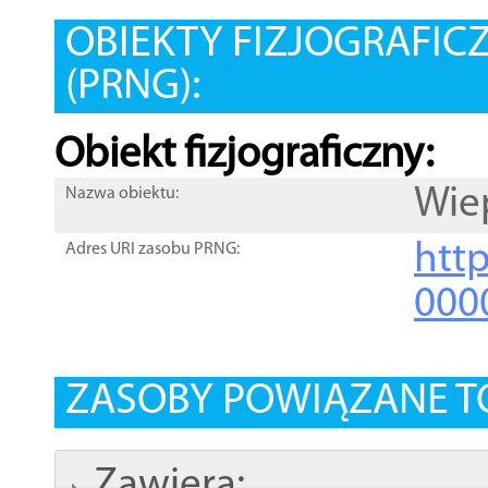
OBIEKTY FIZJOGRAFIC
(PRNG):
Obiekt fizjograficzny:
Wie
Nazwa obiektu:
http
Adres URI zasobu PRNG:
000
ZASOBY POWIĄZANE T
Zawiera: