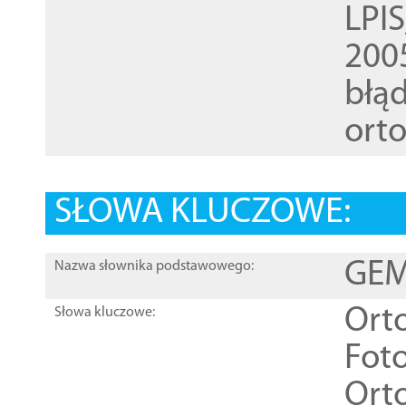
LPI
200
błąd
ort
SŁOWA KLUCZOWE:
GEME
Nazwa słownika podstawowego:
Ort
Słowa kluczowe:
Foto
Ort