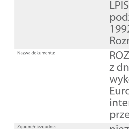
LPI
pod
1992
Roz
ROZ
Nazwa dokumentu:
z dn
wyk
Euro
inte
prz
Zgodne/niezgodne: