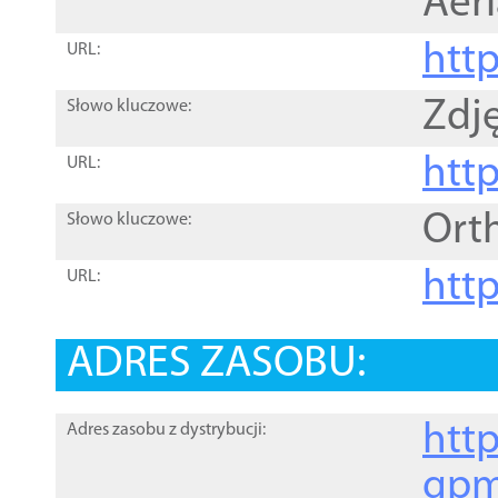
Aer
htt
URL:
Zdję
Słowo kluczowe:
htt
URL:
Ort
Słowo kluczowe:
http
URL:
ADRES ZASOBU:
http
Adres zasobu z dystrybucji:
gpm