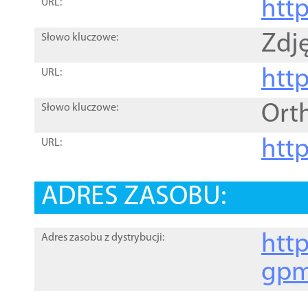
htt
URL:
Zdję
Słowo kluczowe:
htt
URL:
Ort
Słowo kluczowe:
http
URL:
ADRES ZASOBU:
http
Adres zasobu z dystrybucji:
gpm