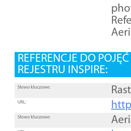
pho
Refe
Aer
REFERENCJE DO POJĘ
REJESTRU INSPIRE:
Rast
Słowo kluczowe:
htt
URL:
Aer
Słowo kluczowe: