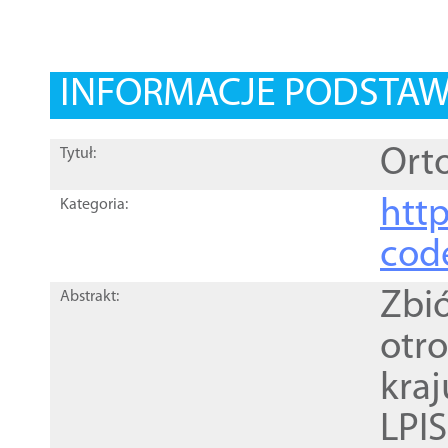
INFORMACJE PODSTA
Orto
Tytuł:
http
Kategoria:
cod
Zbi
Abstrakt:
otr
kra
LPI