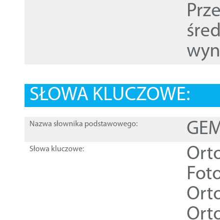
Prz
śre
wyn
SŁOWA KLUCZOWE:
GEME
Nazwa słownika podstawowego:
Ort
Słowa kluczowe:
Foto
Ort
Ort