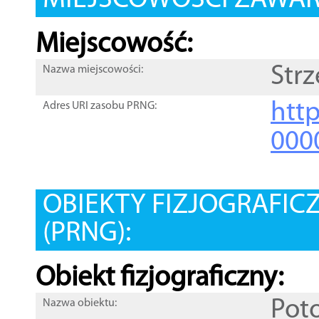
MIEJSCOWOŚCI ZAWART
Miejscowość:
Str
Nazwa miejscowości:
htt
Adres URI zasobu PRNG:
000
OBIEKTY FIZJOGRAFIC
(PRNG):
Obiekt fizjograficzny:
Pot
Nazwa obiektu: