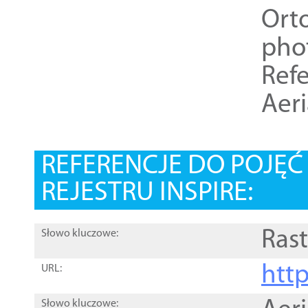
Ort
pho
Refe
Aer
REFERENCJE DO POJĘ
REJESTRU INSPIRE:
Rast
Słowo kluczowe:
htt
URL:
Słowo kluczowe: