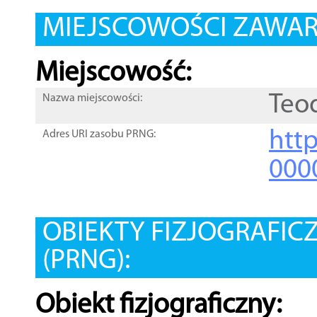
MIEJSCOWOŚCI ZAWART
Miejscowość:
Teo
Nazwa miejscowości:
htt
Adres URI zasobu PRNG:
000
OBIEKTY FIZJOGRAFIC
(PRNG):
Obiekt fizjograficzny: