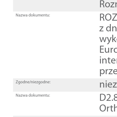
Roz
ROZ
Nazwa dokumentu:
z dn
wyk
Euro
inte
prz
nie
Zgodne/niezgodne:
D2.8
Nazwa dokumentu:
Orth