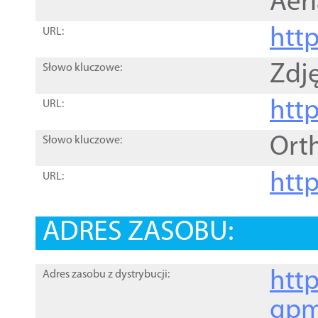
Aer
htt
URL:
Zdję
Słowo kluczowe:
htt
URL:
Ort
Słowo kluczowe:
http
URL:
ADRES ZASOBU:
http
Adres zasobu z dystrybucji:
gpm