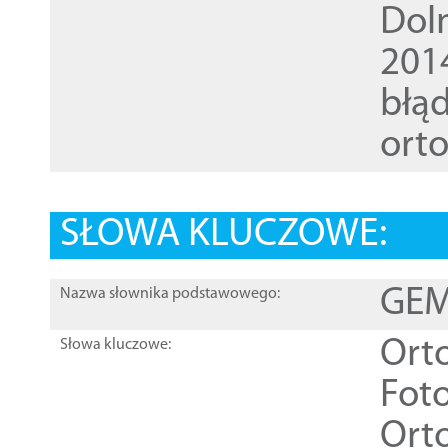
Dol
201
błąd
ort
SŁOWA KLUCZOWE:
GEME
Nazwa słownika podstawowego:
Ort
Słowa kluczowe:
Foto
Ort