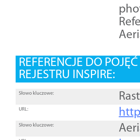
pho
Refe
Aer
REFERENCJE DO POJĘ
REJESTRU INSPIRE:
Rast
Słowo kluczowe:
htt
URL:
Aer
Słowo kluczowe: