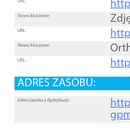
htt
URL:
Zdję
Słowo kluczowe:
htt
URL:
Ort
Słowo kluczowe:
http
URL:
ADRES ZASOBU:
http
Adres zasobu z dystrybucji:
gpm