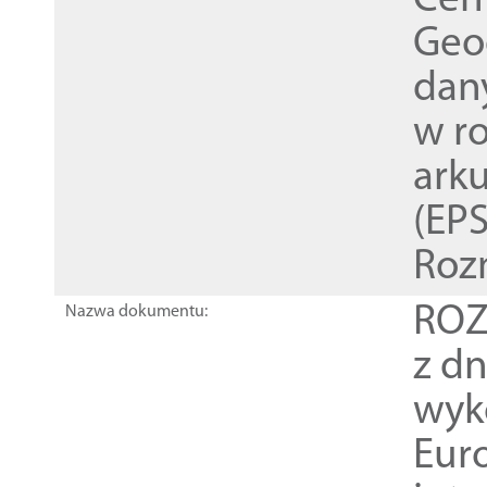
Cen
Geod
dan
w r
ark
(EPS
Roz
ROZ
Nazwa dokumentu:
z dn
wyk
Euro