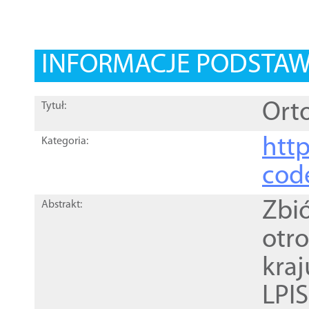
INFORMACJE PODSTA
Orto
Tytuł:
http
Kategoria:
cod
Zbi
Abstrakt:
otr
kra
LPI