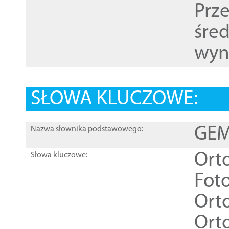
Prz
śre
wyn
SŁOWA KLUCZOWE:
GEME
Nazwa słownika podstawowego:
Ort
Słowa kluczowe:
Foto
Ort
Ort