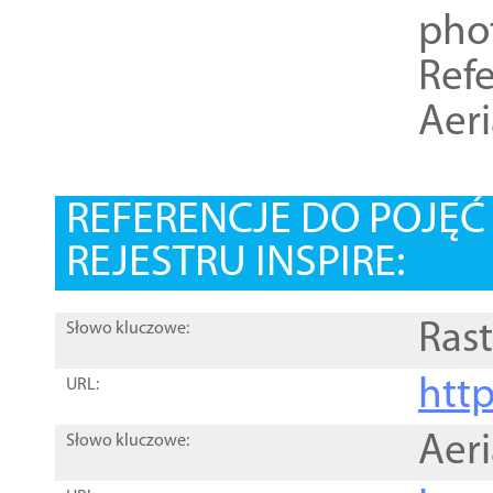
pho
Refe
Aer
REFERENCJE DO POJĘ
REJESTRU INSPIRE:
Rast
Słowo kluczowe:
htt
URL:
Aer
Słowo kluczowe: