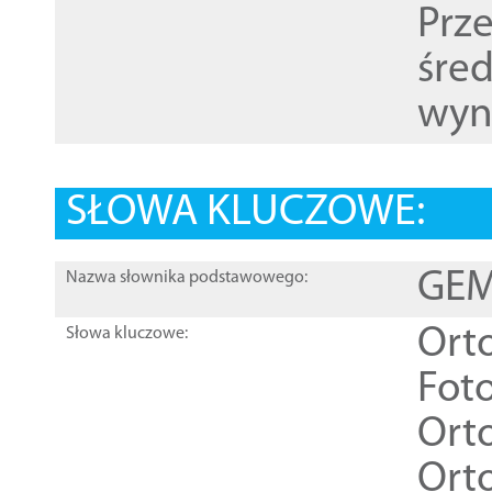
Prz
śre
wyn
SŁOWA KLUCZOWE:
GEME
Nazwa słownika podstawowego:
Ort
Słowa kluczowe:
Foto
Ort
Ort