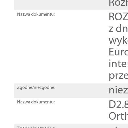
Roz
ROZ
Nazwa dokumentu:
z dn
wyk
Euro
inte
prz
nie
Zgodne/niezgodne:
D2.8
Nazwa dokumentu:
Orth