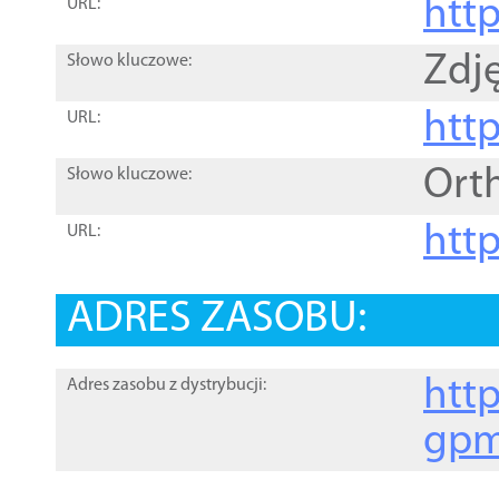
htt
URL:
Zdję
Słowo kluczowe:
htt
URL:
Ort
Słowo kluczowe:
http
URL:
ADRES ZASOBU:
http
Adres zasobu z dystrybucji:
gpm