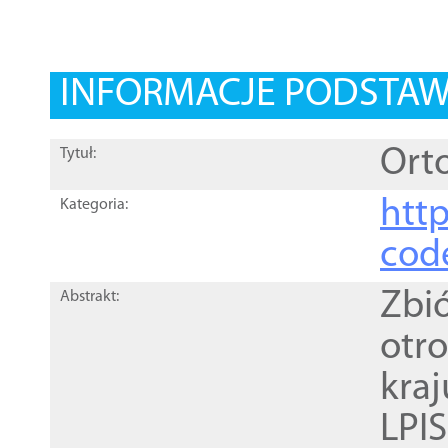
INFORMACJE PODSTA
Orto
Tytuł:
http
Kategoria:
cod
Zbi
Abstrakt:
otr
kra
LPI