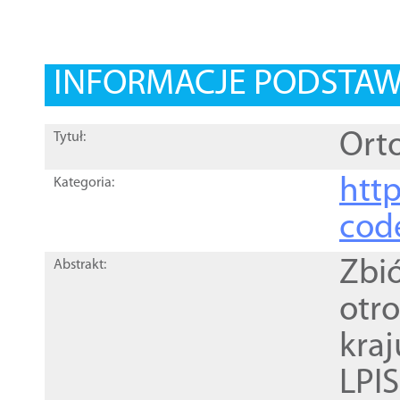
INFORMACJE PODSTA
Orto
Tytuł:
http
Kategoria:
cod
Zbi
Abstrakt:
otr
kra
LPI