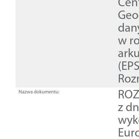
Cen
Geod
dan
w r
ark
(EPS
Roz
ROZ
Nazwa dokumentu:
z dn
wyk
Euro