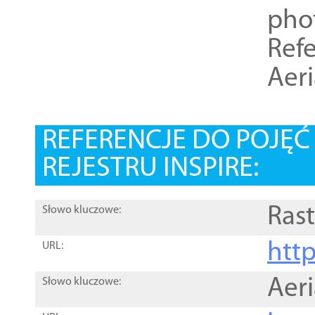
pho
Refe
Aer
REFERENCJE DO POJĘ
REJESTRU INSPIRE:
Rast
Słowo kluczowe:
htt
URL:
Aer
Słowo kluczowe: