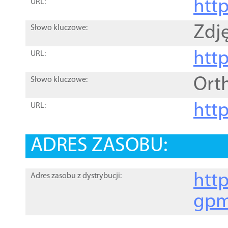
htt
URL:
Zdję
Słowo kluczowe:
htt
URL:
Ort
Słowo kluczowe:
http
URL:
ADRES ZASOBU:
http
Adres zasobu z dystrybucji:
gpm