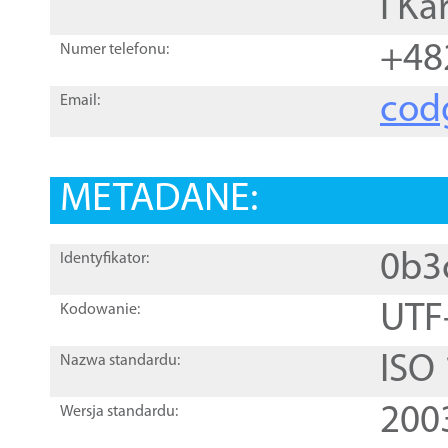
i Ka
+48
Numer telefonu:
cod
Email:
METADANE:
0b3
Identyfikator:
UTF
Kodowanie:
ISO
Nazwa standardu:
200
Wersja standardu: